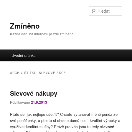
Přejít
Přejít
k
k
Hleda
hlavnímu
obsahu
obsahu
postranního
Zmíněno
webu
panelu
Každé dění na internetu je zde zmíněno
Hlavní
Úvodní stránka
navigační
menu
ARCHIV ŠTÍTKU:
SLEVOVÉ AKCE
Slevové nákupy
Publikováno
21.9.2013
Ptáte se, jak nejlépe ušetřit? Chcete vytahovat méně peněz ze
své peněženky, a přesto si chcete domů nosit kvalitní výrobky a
využívat kvalitní služby? Právě pro vás jsou tu tedy
slevové