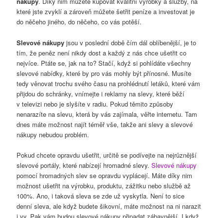
nákupy
. Díky nim můžete kupovat kvalitní výrobky a služby, na
které jste zvyklí a zároveň můžete šetřit peníze a investovat je
do něčeho jiného, do něčeho, co vás potěší.
Slevové nákupy
jsou v poslední době čím dál oblíbenější, je to
tím, že peněz není nikdy dost a každý z nás chce ušetřit co
nejvíce. Ptáte se, jak na to? Stačí, když si pohlídáte všechny
slevové nabídky, které by pro vás mohly být přínosné. Musíte
tedy věnovat trochu svého času na prohlédnutí letáků, které vám
přijdou do schránky, vnímejte i reklamy na slevy, které běží
v televizi nebo je slyšíte v radiu. Pokud těmito způsoby
nenarazíte na slevu, která by vás zajímala, věřte internetu. Tam
dnes máte možnost najít téměř vše, takže ani slevy a slevové
nákupy nebudou problém.
Pokud chcete opravdu ušetřit, určitě se podívejte na nejrůznější
slevové portály, které nabízejí hromadné slevy.
Slevové nákupy
pomocí hromadných slev se opravdu vyplácejí. Máte díky nim
možnost ušetřit na výrobku, produktu, zážitku nebo službě až
100%. Ano, i taková sleva se zde už vyskytla. Není to sice
denní sleva, ale když budete šikovní, máte možnost na ni narazit
i vy. Pak vám budou slevové nákupy připadat zábavnější. I když