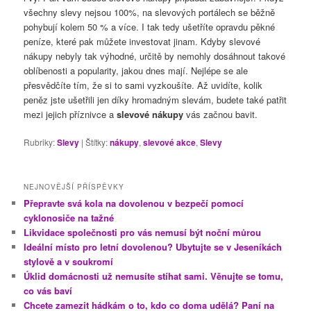
všechny slevy nejsou 100%, na slevových portálech se běžně
pohybují kolem 50 % a více. I tak tedy ušetříte opravdu pěkné
peníze, které pak můžete investovat jinam. Kdyby slevové
nákupy nebyly tak výhodné, určitě by nemohly dosáhnout takové
oblíbenosti a popularity, jakou dnes mají. Nejlépe se ale
přesvědčíte tím, že si to sami vyzkoušíte. Až uvidíte, kolik
peněz jste ušetřili jen díky hromadným slevám, budete také patřit
mezi jejich příznivce a
slevové nákupy
vás začnou bavit.
Rubriky:
Slevy
|
Štítky:
nákupy
,
slevové akce
,
Slevy
NEJNOVĚJŠÍ PŘÍSPĚVKY
Přepravte svá kola na dovolenou v bezpečí pomocí
cyklonosiče na tažné
Likvidace společnosti pro vás nemusí být noční můrou
Ideální místo pro letní dovolenou? Ubytujte se v Jeseníkách
stylově a v soukromí
Úklid domácnosti už nemusíte stíhat sami. Věnujte se tomu,
co vás baví
Chcete zamezit hádkám o to, kdo co doma udělá? Paní na