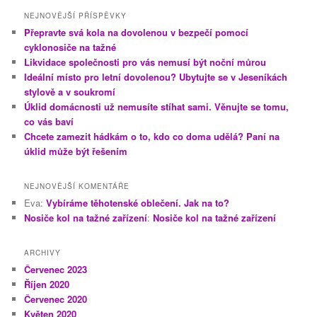
NEJNOVĚJŠÍ PŘÍSPĚVKY
Přepravte svá kola na dovolenou v bezpečí pomocí
cyklonosiče na tažné
Likvidace společnosti pro vás nemusí být noční můrou
Ideální místo pro letní dovolenou? Ubytujte se v Jeseníkách
stylově a v soukromí
Úklid domácnosti už nemusíte stíhat sami. Věnujte se tomu,
co vás baví
Chcete zamezit hádkám o to, kdo co doma udělá? Paní na
úklid může být řešením
NEJNOVĚJŠÍ KOMENTÁŘE
Eva
:
Vybíráme těhotenské oblečení. Jak na to?
Nosiče kol na tažné zařízení
:
Nosiče kol na tažné zařízení
ARCHIVY
Červenec 2023
Říjen 2020
Červenec 2020
Květen 2020