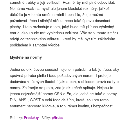
samotné trubky a její velikosti. Rozměr by měl plně odpovídat.
Nemáme však na mysli ale jenom klasické rozměry, jelikož
důležité je v tomto směru zmínit třeba i to, že je možné
požadovat třeba i silnější stěnu, nebo také úpravu dosedaní
plochy. I toto rozhoduje o tom, jaký bude mít příruba výsledný
tvar a jakou bude mít výslednou velikost. Vše se v tomto směru
odvíjí od technického výkresu, který by měl být tím základním
podkladem k samotné výrobě.
Myslete na normy
Jedná se o klíčovou součást nejenom potrubí, a tak je třeba, aby
správná příruba plnila i řadu požadovaných norem. I proto je
dodávána v různých tlacích i jakostech, s ohledem právě na tyto
normy. Zajímejte se proto, zda je skutečně splňuje. Nejsou to
jenom nejznámější normy ČSN a En, ale jedná se také o normy
DIN, ANSI, GOST a celá řada dalších, které jsou pro tento
sortiment naprosto klíčové, a to v rámci kvality, i bezpečnosti.
Rubriky:
Produkty
|
Štítky:
příruba