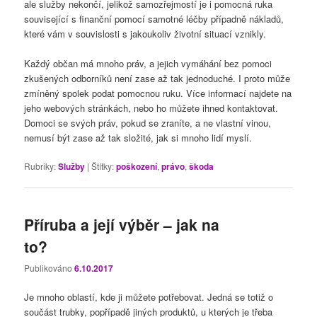
ale služby nekončí, jelikož samozřejmostí je i pomocná ruka
související s finanční pomocí samotné léčby případně nákladů,
které vám v souvislosti s jakoukoliv životní situací vznikly.
Každý občan má mnoho práv, a jejich vymáhání bez pomoci
zkušených odborníků není zase až tak jednoduché. I proto může
zmíněný spolek podat pomocnou ruku. Více informací najdete na
jeho webových stránkách, nebo ho můžete ihned kontaktovat.
Domoci se svých práv, pokud se zraníte, a ne vlastní vinou,
nemusí být zase až tak složité, jak si mnoho lidí myslí.
Rubriky:
Služby
|
Štítky:
poškození
,
právo
,
škoda
Příruba a její výběr – jak na
to?
Publikováno
6.10.2017
Je mnoho oblastí, kde ji můžete potřebovat. Jedná se totiž o
součást trubky, popřípadě jiných produktů, u kterých je třeba