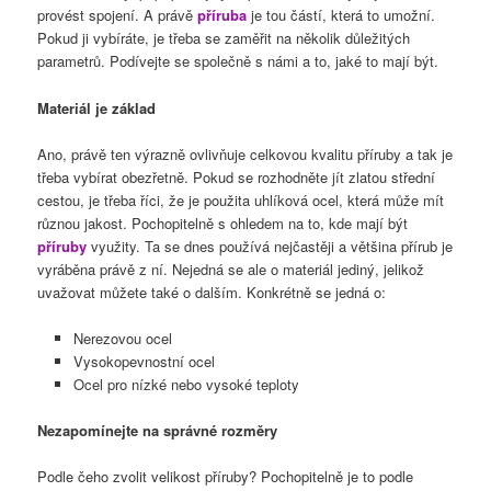
provést spojení. A právě
příruba
je tou částí, která to umožní.
Pokud ji vybíráte, je třeba se zaměřit na několik důležitých
parametrů. Podívejte se společně s námi a to, jaké to mají být.
Materiál je základ
Ano, právě ten výrazně ovlivňuje celkovou kvalitu příruby a tak je
třeba vybírat obezřetně. Pokud se rozhodněte jít zlatou střední
cestou, je třeba říci, že je použita uhlíková ocel, která může mít
různou jakost. Pochopitelně s ohledem na to, kde mají být
příruby
využity. Ta se dnes používá nejčastěji a většina přírub je
vyráběna právě z ní. Nejedná se ale o materiál jediný, jelikož
uvažovat můžete také o dalším. Konkrétně se jedná o:
Nerezovou ocel
Vysokopevnostní ocel
Ocel pro nízké nebo vysoké teploty
Nezapomínejte na správné rozměry
Podle čeho zvolit velikost příruby? Pochopitelně je to podle