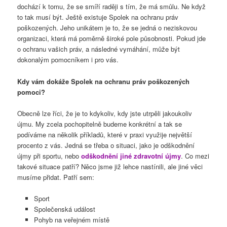
dochází k tomu, že se smíří raději s tím, že má smůlu. Ne když
to tak musí být. Ještě existuje Spolek na ochranu práv
poškozených. Jeho unikátem je to, že se jedná o neziskovou
organizaci, která má poměrně široké pole působnosti. Pokud jde
o ochranu vašich práv, a následné vymáhání, může být
dokonalým pomocníkem i pro vás.
Kdy vám dokáže Spolek na ochranu práv poškozených
pomoci?
Obecně lze říci, že je to kdykoliv, kdy jste utrpěli jakoukoliv
újmu. My zcela pochopitelně budeme konkrétní a tak se
podíváme na několik příkladů, které v praxi využije největší
procento z vás. Jedná se třeba o situaci, jako je odškodnění
újmy při sportu, nebo
odškodnění jiné zdravotní újmy
. Co mezi
takové situace patří? Něco jsme již lehce nastínili, ale jiné věci
musíme přidat. Patří sem:
Sport
Společenská událost
Pohyb na veřejném místě