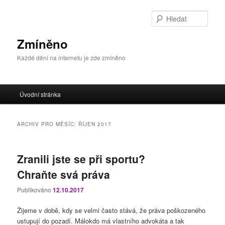
Přejít
Přejít
k
k
Hleda
hlavnímu
obsahu
obsahu
postranního
Zmíněno
webu
panelu
Každé dění na internetu je zde zmíněno
Hlavní
Úvodní stránka
navigační
menu
ARCHIV PRO MĚSÍC:
ŘÍJEN 2017
Zranili jste se při sportu?
Chraňte svá práva
Publikováno
12.10.2017
Žijeme v době, kdy se velmi často stává, že práva poškozeného
ustupují do pozadí. Málokdo má vlastního advokáta a tak