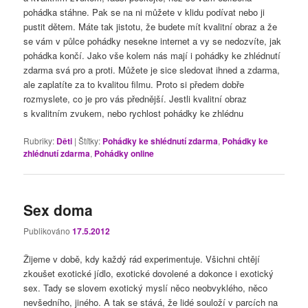
pohádka stáhne. Pak se na ni můžete v klidu podívat nebo ji
pustit dětem. Máte tak jistotu, že budete mít kvalitní obraz a že
se vám v půlce pohádky nesekne internet a vy se nedozvíte, jak
pohádka končí. Jako vše kolem nás mají i pohádky ke zhlédnutí
zdarma svá pro a proti. Můžete je sice sledovat ihned a zdarma,
ale zaplatíte za to kvalitou filmu. Proto si předem dobře
rozmyslete, co je pro vás přednější. Jestli kvalitní obraz
s kvalitním zvukem, nebo rychlost pohádky ke zhlédnu
Rubriky:
Děti
|
Štítky:
Pohádky ke shlédnutí zdarma
,
Pohádky ke
zhlédnutí zdarma
,
Pohádky online
Sex doma
Publikováno
17.5.2012
Žijeme v době, kdy každý rád experimentuje. Všichni chtějí
zkoušet exotické jídlo, exotické dovolené a dokonce i exotický
sex. Tady se slovem exotický myslí něco neobvyklého, něco
nevšedního, jiného. A tak se stává, že lidé souloží v parcích na