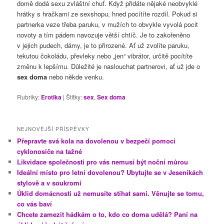
domě dodá sexu zvláštní chuť. Když přidáte nějaké neobvyklé
hrátky s hračkami ze sexshopu, hned pocítíte rozdíl. Pokud si
partnerka veze třeba paruku, v mužích to obvykle vyvolá pocit
novoty a tím pádem navozuje větší chtíč. Je to zakořeněno
v jejich pudech, dámy, je to přirozené. Ať už zvolíte paruku,
tekutou čokoládu, převleky nebo „jen“ vibrátor, určitě pocítíte
změnu k lepšímu. Důležité je naslouchat partnerovi, ať už jde o
sex doma
nebo někde venku.
Rubriky:
Erotika
|
Štítky:
sex
,
Sex doma
NEJNOVĚJŠÍ PŘÍSPĚVKY
Přepravte svá kola na dovolenou v bezpečí pomocí
cyklonosiče na tažné
Likvidace společnosti pro vás nemusí být noční můrou
Ideální místo pro letní dovolenou? Ubytujte se v Jeseníkách
stylově a v soukromí
Úklid domácnosti už nemusíte stíhat sami. Věnujte se tomu,
co vás baví
Chcete zamezit hádkám o to, kdo co doma udělá? Paní na