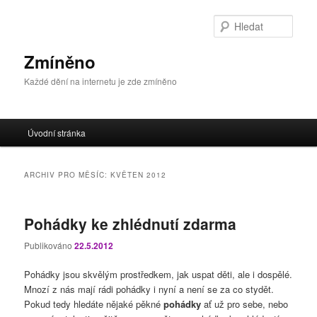
Přejít
Přejít
k
k
Hleda
hlavnímu
obsahu
obsahu
postranního
Zmíněno
webu
panelu
Každé dění na internetu je zde zmíněno
Hlavní
Úvodní stránka
navigační
menu
ARCHIV PRO MĚSÍC:
KVĚTEN 2012
Pohádky ke zhlédnutí zdarma
Publikováno
22.5.2012
Pohádky jsou skvělým prostředkem, jak uspat děti, ale i dospělé.
Mnozí z nás mají rádi pohádky i nyní a není se za co stydět.
Pokud tedy hledáte nějaké pěkné
pohádky
ať už pro sebe, nebo