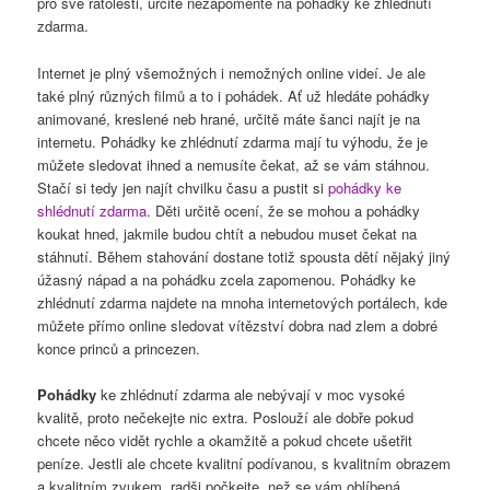
pro své ratolesti, určitě nezapomeňte na pohádky ke zhlédnutí
zdarma.
Internet je plný všemožných i nemožných online videí. Je ale
také plný různých filmů a to i pohádek. Ať už hledáte pohádky
animované, kreslené neb hrané, určitě máte šanci najít je na
internetu. Pohádky ke zhlédnutí zdarma mají tu výhodu, že je
můžete sledovat ihned a nemusíte čekat, až se vám stáhnou.
Stačí si tedy jen najít chvilku času a pustit si
pohádky ke
shlédnutí zdarma
. Děti určitě ocení, že se mohou a pohádky
koukat hned, jakmile budou chtít a nebudou muset čekat na
stáhnutí. Během stahování dostane totiž spousta dětí nějaký jiný
úžasný nápad a na pohádku zcela zapomenou. Pohádky ke
zhlédnutí zdarma najdete na mnoha internetových portálech, kde
můžete přímo online sledovat vítězství dobra nad zlem a dobré
konce princů a princezen.
Pohádky
ke zhlédnutí zdarma ale nebývají v moc vysoké
kvalitě, proto nečekejte nic extra. Poslouží ale dobře pokud
chcete něco vidět rychle a okamžitě a pokud chcete ušetřit
peníze. Jestli ale chcete kvalitní podívanou, s kvalitním obrazem
a kvalitním zvukem, radši počkejte, než se vám oblíbená