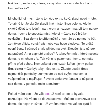
lavičkách, na louce, v lese, ve výtahu, na záchodech v baru.
Romantika že?
Mnoho lidí si myslí, že je to něco extra, když zkusí nové místo.
To určitě je. Je skvělé zkusit jiné místo, jinou polohu. Ale je
skvělé dělat to s jedním partnerem a nezapomínat při tom na sex
doma. I doma je spousta míst, kde si můžete své hrátky
ozvláštnit.
Sex doma
je příjemnější v tom, že se nemusíte bát,
že někdo přijde, vyruší vás nebo vás bude sledovat. To určitě
ocení ženy. I pánové si ale přijdou na své. Zkoušeli jste už sex
na pračce? A na zapnuté pračce? A takových míst, které najdete
doma, je mnohem víc. Tak věnujte pozornost i tomu, co máte
přímo před sebou. Nemusíte si svůj vztah kořenit jen v parku.
Sex doma
může být taky něco extra. Zkuste použít třeba
nejrůznější pomůcky, zamyslete se nad svými touhami a
vzájemně si je naplňujte. Povolte uzdu své fantazii a užijte si
sex doma, v pohodlí, teple a soukromí.
Pokud máte pocit, že váš
sex
už není to, co to bývalo,
nezoufejte. Na všem se dá zapracovat. Můžete provozovat sex
doma, ale nejen v ložnici. Už změna místa ve vašem bytě či