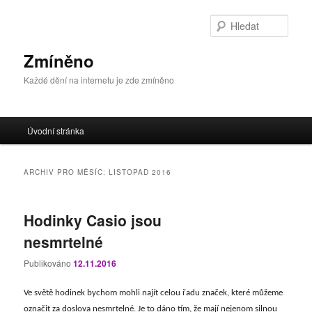
Přejít
Přejít
k
k
Hleda
hlavnímu
obsahu
obsahu
postranního
Zmíněno
webu
panelu
Každé dění na internetu je zde zmíněno
Hlavní
Úvodní stránka
navigační
menu
ARCHIV PRO MĚSÍC:
LISTOPAD 2016
Hodinky Casio jsou
nesmrtelné
Publikováno
12.11.2016
Ve světě hodinek bychom mohli najít celou řadu značek, které můžeme
označit za doslova nesmrtelné. Je to dáno tím, že mají nejenom silnou