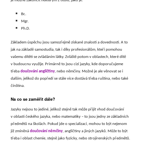
je možné zakončit některým z titulů, jako je:
Bc.
Mgr.
Ph.D.
Základem úspěchu jsou samozřejmě získané znalosti a dovednosti. A to
jak na základě samostudia, tak i díky profesionálům, kteří pomohou
vašemu dítěti se zvládáním látky. Zvláště potom v oblastech, které dítě
v budoucnu využije. Primárně to jsou cizí jazyky, kde doporučujeme
třeba
doučování angličtiny
, nebo němčiny. Možné je ale věnovat se i
dalším, jelikož do popředí se stále více dostává třeba ruština, nebo také
čínština.
Na co se zaměřit dále?
Jazyky nejsou to jediné, jelikož stejně tak může přijít vhod doučování
v oblasti českého jazyka, nebo matematiky – to jsou jedny ze základních
předmětů na školách. Pokud jde o specializaci, mohou to být nejenom
již zmíněná
doučování němčiny
, angličtiny a jiných jazyků. Může to být
třeba i oblast chemie, stejně jako fyzicky, nebo strojírenských předmětů.