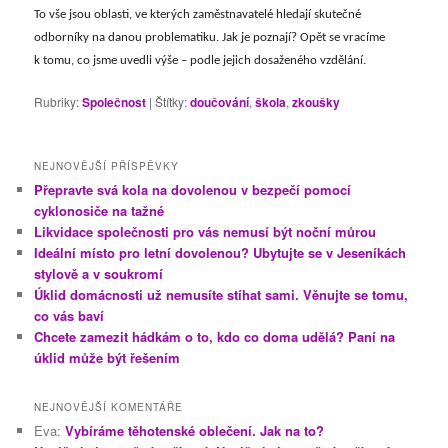
To vše jsou oblasti, ve kterých zaměstnavatelé hledají skutečné
odborníky na danou problematiku. Jak je poznají? Opět se vracíme
k tomu, co jsme uvedli výše – podle jejich dosaženého vzdělání.
Rubriky:
Společnost
|
Štítky:
doučování
,
škola
,
zkoušky
NEJNOVĚJŠÍ PŘÍSPĚVKY
Přepravte svá kola na dovolenou v bezpečí pomocí
cyklonosiče na tažné
Likvidace společnosti pro vás nemusí být noční můrou
Ideální místo pro letní dovolenou? Ubytujte se v Jeseníkách
stylově a v soukromí
Úklid domácnosti už nemusíte stíhat sami. Věnujte se tomu,
co vás baví
Chcete zamezit hádkám o to, kdo co doma udělá? Paní na
úklid může být řešením
NEJNOVĚJŠÍ KOMENTÁŘE
Eva
:
Vybíráme těhotenské oblečení. Jak na to?