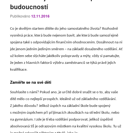
budoucností
Publikováno
12.11.2016
Co je skvělým startem dítěte do jeho samostatného života? Rozhodně
vysněná práce, která bude nejenom bavit, ale která bude samozřejmě
spojena také s odpovídajícím finančním ohodnocením. Dosáhnout na ni
jde jenom jedním jediným směrem – na základě dosaženého vzdělání. Ať
už kolem sebe slýcháte jakékoliv polopravdy a mýty, vždy si pamatujte,
že jeden z hlavních faktorů výběru zaměstnanců se týká právě jejich
kvalifikace.
Zaměřte se na své děti
Souhlasíte s námi? Pokud ano, je určitě dobré snažit se o to, aby vaše
dítě mělo co nejlepší prospěch. Ideálně už od základního vzdělávání.
Z jakého důvodu? Jelikož úspěch na základní škole bude spojený
s možným úspěchem při přijímacích zkouškách na střední školu, nebo
na gymnázium. I zde je třeba vzdělání podporovat, jelikož úspěšně
absolvovaná SŠ je odrazovým můstkem na kvalitní vysokou školu. Tu už