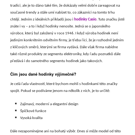
tradici, ale je to dáno také tím, že dokázaly velmi dobře zareagovat na
současné trendy a stále umí nabízet to, co zákazníci na tomto trhu
chtějí. Jedním z ideálních příkladů jsou i
hodinky Casio
. Tuto značku jistě
znáte i vy – a to i když hodinky nenosíte. Jedná se o japonského
výrobce, který byl založený v roce 1946. I když výroba hodinek není
jediným konkrétním odvětvím firmy, je třeba říci, že je rozhodně jedním
z klíčových směrů, kterými se firma vydává. Dále však firma nabídne
také různé produkty ze segmentu elektroniky, kdy řadu poznatků dále
předává i do samotného segmentu hodinek jako takových.
Čím jsou dané hodinky výjimečné?
Je celá řada vlastností, které bychom mohli s hodinkami této značky
spojit. Pokud se podíváme jenom na několik z nich, je to určitě:
Zajímavý, moderní a elegantní design
Špičkové funkce
Vysoká kvalita
Dále nezapomínejme ani na bohatý výběr. Dnes si může model od této