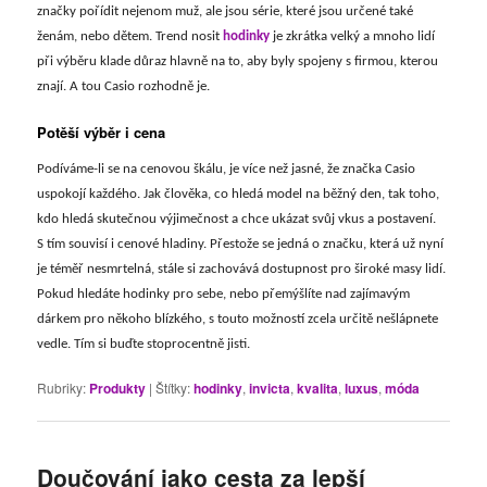
značky pořídit nejenom muž, ale jsou série, které jsou určené také
ženám, nebo dětem. Trend nosit
hodinky
je zkrátka velký a mnoho lidí
při výběru klade důraz hlavně na to, aby byly spojeny s firmou, kterou
znají. A tou Casio rozhodně je.
Potěší výběr i cena
Podíváme-li se na cenovou škálu, je více než jasné, že značka Casio
uspokojí každého. Jak člověka, co hledá model na běžný den, tak toho,
kdo hledá skutečnou výjimečnost a chce ukázat svůj vkus a postavení.
S tím souvisí i cenové hladiny. Přestože se jedná o značku, která už nyní
je téměř nesmrtelná, stále si zachovává dostupnost pro široké masy lidí.
Pokud hledáte hodinky pro sebe, nebo přemýšlíte nad zajímavým
dárkem pro někoho blízkého, s touto možností zcela určitě nešlápnete
vedle. Tím si buďte stoprocentně jisti.
Rubriky:
Produkty
|
Štítky:
hodinky
,
invicta
,
kvalita
,
luxus
,
móda
Doučování jako cesta za lepší