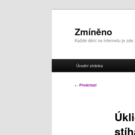
Přejít
k
hlavnímu
Zmíněno
obsahu
Každé dění na internetu je zde
webu
Hlavní
Úvodní stránka
navigační
menu
Navigace
←
Předchozí
pro
příspěvky
Úkl
stí