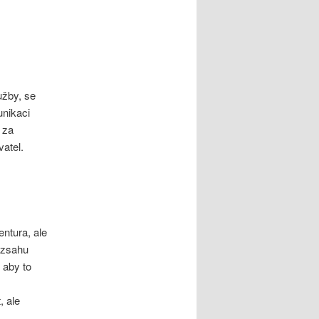
užby, se
unikaci
 za
atel.
ntura, ale
ozsahu
 aby to
, ale