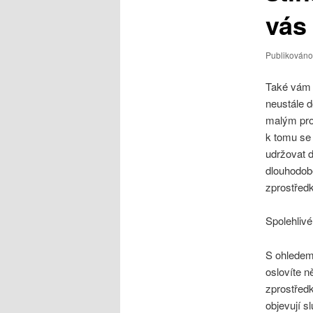
vás
Publikován
Také vám p
neustále d
malým pro
k tomu se 
udržovat d
dlouhodobě
zprostředk
Spolehlivé
S ohledem 
oslovíte n
zprostředk
objevují s