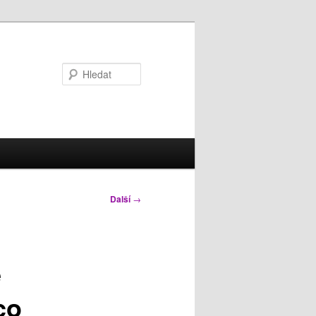
Hledat
Další
→
e
co