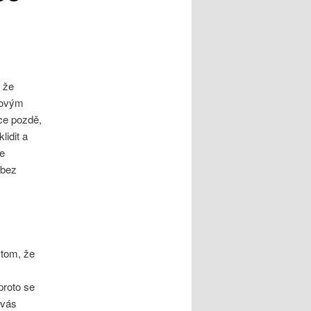
 že
kovým
ce pozdě,
lidit a
ze
 bez
 tom, že
proto se
 vás