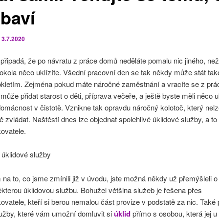
 baví
o
3.7.2020
řipadá, že po návratu z práce domů neděláte pomalu nic jiného, než
okola něco uklízíte. Všední pracovní den se tak někdy může stát ta
kletím. Zejména pokud máte náročné zaměstnání a vracíte se z prá
může přidat starost o děti, příprava večeře, a ještě byste měli něco uk
omácnost v čistotě. Vznikne tak opravdu náročný kolotoč, který nel
 zvládat. Naštěstí dnes lze objednat spolehlivé úklidové služby, a to
ovatele.
 úklidové služby
na to, co jsme zmínili již v úvodu, jste možná někdy už přemýšleli o
ěkterou úklidovou službu. Bohužel většina služeb je řešena přes
ovatele, kteří si berou nemalou část provize v podstatě za nic. Také 
lužby, které vám umožní domluvit si
úklid
přímo s osobou, která jej u