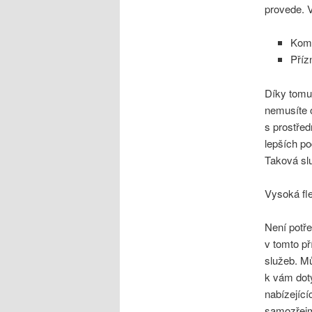
provede. 
Kom
Příz
Díky tomu
nemusíte o
s prostře
lepších po
Taková slu
Vysoká flex
Není potře
v tomto př
služeb. Mů
k vám dot
nabízející
samozřejm