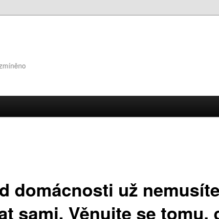
 zmíněno
id domácnosti už nemusít
hat sami. Věnujte se tomu, 