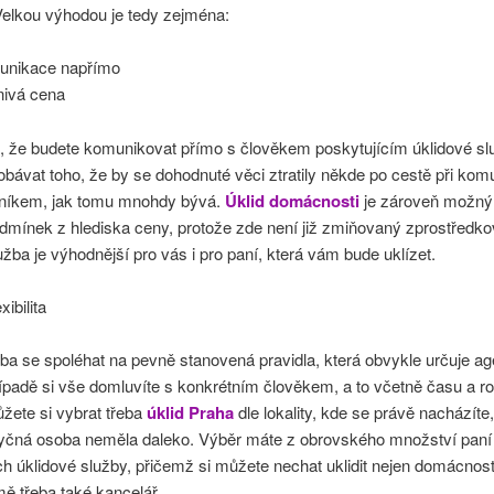
Velkou výhodou je tedy zejména:
unikace napřímo
nivá cena
, že budete komunikovat přímo s člověkem poskytujícím úklidové sl
bávat toho, že by se dohodnuté věci ztratily někde po cestě při kom
dníkem, jak tomu mnohdy bývá.
Úklid domácnosti
je zároveň možný
dmínek z hlediska ceny, protože zde není již zmiňovaný zprostředkov
žba je výhodnější pro vás i pro paní, která vám bude uklízet.
ibilita
ba se spoléhat na pevně stanovená pravidla, která obvykle určuje age
ípadě si vše domluvíte s konkrétním člověkem, a to včetně času a r
žete si vybrat třeba
úklid Praha
dle lokality, kde se právě nacházíte,
yčná osoba neměla daleko. Výběr máte z obrovského množství paní
ch úklidové služby, přičemž si můžete nechat uklidit nejen domácnost
ě třeba také kancelář.