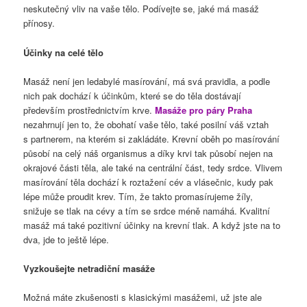
neskutečný vliv na vaše tělo. Podívejte se, jaké má masáž
přínosy.
Účinky na celé tělo
Masáž není jen ledabylé masírování, má svá pravidla, a podle
nich pak dochází k účinkům, které se do těla dostávají
především prostřednictvím krve.
Masáže pro páry Praha
nezahrnují jen to, že obohatí vaše tělo, také posilní váš vztah
s partnerem, na kterém si zakládáte. Krevní oběh po masírování
působí na celý náš organismus a díky krvi tak působí nejen na
okrajové části těla, ale také na centrální část, tedy srdce. Vlivem
masírování těla dochází k roztažení cév a vlásečnic, kudy pak
lépe může proudit krev. Tím, že takto promasírujeme žíly,
snižuje se tlak na cévy a tím se srdce méně namáhá. Kvalitní
masáž má také pozitivní účinky na krevní tlak. A když jste na to
dva, jde to ještě lépe.
Vyzkoušejte netradiční masáže
Možná máte zkušenosti s klasickými masážemi, už jste ale