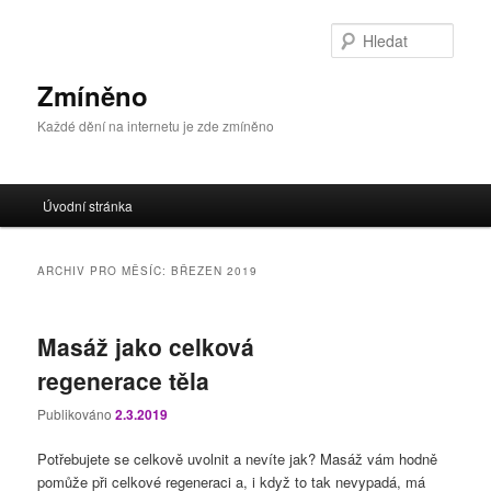
Přejít
Přejít
k
k
Hleda
hlavnímu
obsahu
obsahu
postranního
Zmíněno
webu
panelu
Každé dění na internetu je zde zmíněno
Hlavní
Úvodní stránka
navigační
menu
ARCHIV PRO MĚSÍC:
BŘEZEN 2019
Masáž jako celková
regenerace těla
Publikováno
2.3.2019
Potřebujete se celkově uvolnit a nevíte jak? Masáž vám hodně
pomůže při celkové regeneraci a, i když to tak nevypadá, má