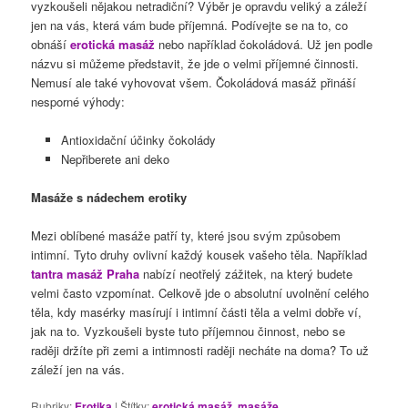
vyzkoušeli nějakou netradiční? Výběr je opravdu veliký a záleží
jen na vás, která vám bude příjemná. Podívejte se na to, co
obnáší
erotická masáž
nebo například čokoládová. Už jen podle
názvu si můžeme představit, že jde o velmi příjemné činnosti.
Nemusí ale také vyhovovat všem. Čokoládová masáž přináší
nesporné výhody:
Antioxidační účinky čokolády
Nepřiberete ani deko
Masáže s nádechem erotiky
Mezi oblíbené masáže patří ty, které jsou svým způsobem
intimní. Tyto druhy ovlivní každý kousek vašeho těla. Například
tantra masáž Praha
nabízí neotřelý zážitek, na který budete
velmi často vzpomínat. Celkově jde o absolutní uvolnění celého
těla, kdy masérky masírují i intimní části těla a velmi dobře ví,
jak na to. Vyzkoušeli byste tuto příjemnou činnost, nebo se
raději držíte při zemi a intimnosti raději necháte na doma? To už
záleží jen na vás.
Rubriky:
Erotika
|
Štítky:
erotická masáž
,
masáže