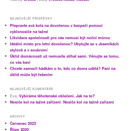
NEJNOVĚJŠÍ PŘÍSPĚVKY
Přepravte svá kola na dovolenou v bezpečí pomocí
cyklonosiče na tažné
Likvidace společnosti pro vás nemusí být noční můrou
Ideální místo pro letní dovolenou? Ubytujte se v Jeseníkách
stylově a v soukromí
Úklid domácnosti už nemusíte stíhat sami. Věnujte se tomu,
co vás baví
Chcete zamezit hádkám o to, kdo co doma udělá? Paní na
úklid může být řešením
NEJNOVĚJŠÍ KOMENTÁŘE
Eva
:
Vybíráme těhotenské oblečení. Jak na to?
Nosiče kol na tažné zařízení
:
Nosiče kol na tažné zařízení
ARCHIVY
Červenec 2023
Říjen 2020