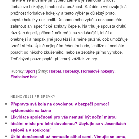
florbalové hokejky, hmotnost a pružnost. Každému vyhovuje jiná
pružnost florbalové hokejky a tento výběr je důležitý proto,
abyste hokejky nezlomili. Do samotného výběru nezapomeňte
zahrnout ani specifické atributy čepele. Na trhu je spousta druhů
různých čepelí, přičemž některé jsou vzdušnější, lehčí a
ohebnější a naopak jiné jsou těžší a méně pružné, což umožňuje
tvrdší střelu. Úplně nejlepším řešením bude, jestliže si necháte
poradit od někoho zkušeného, nebo se zeptáte přímo výrobce.
Teď zbývá pouze popřát příjemný zážitek ze hry.
Rubriky:
Sport
|
Štítky:
Florbal
,
Florbalky
,
Florbalové hokejky
,
Florbalové hole
NEJNOVĚJŠÍ PŘÍSPĚVKY
Přepravte svá kola na dovolenou v bezpečí pomocí
cyklonosiče na tažné
Likvidace společnosti pro vás nemusí být noční můrou
Ideální místo pro letní dovolenou? Ubytujte se v Jeseníkách
stylově a v soukromí
Úklid domácnosti už nemusíte stíhat sami. Věnujte se tomu,