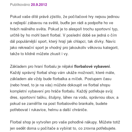
Publikováno
20.9.2012
Pokud vaše dítě právě zjistilo, že počítačové hry nejsou jedinou
a nejlepší zábavou na světě, buďte jen rádi a podpořte ho ve
hrách reálného světa. Pokud je to alespoň trochu sportovní typ,
určitě by ho mohl bavit florbal. V poslední době se jedná o čím
dál populárnější sport, který hrají jak chlapci, tak dívky. Navíc
jako rekreační sport je vhodný pro jakoukoliv věkovou kategorii,
takže to klidně můžete zkusit i vy.
Základem pro hraní florbalu je nějaké
florbalové vybavení
.
Každý správný florbal shop vám ukáže možnosti, které máte,
základem ale vždy bude florbalka a míček. Postupem času
(nebo hned, to je na vás) můžete dokoupit ve florbal shopu
kompletní vybavení pro hráče florbalu. Každý potřebuje svůj
dres, sportovní tašku, štulpny, láhev na vodu, správnou obuv, a
pokud se zaměříte na post florbalového brankaře, budete
potřebovat i rukavice, helmu a další chrániče.
Florbal shop je vytvořen pro vaše pohodlné nákupy. Můžete totiž
jen sedět doma u počítače a vybírat to, co zrovna potřebujete.