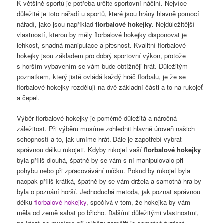
K většině sportů je potřeba určité sportovní náčiní. Nejvíce
důležité je toto nářadí u sportů, které jsou hrány hlavně pomocí
nářadí, jako jsou například
florbalové hokejky
. Nejdůležitější
vlastností, kterou by měly florbalové hokejky disponovat je
lehkost, snadná manipulace a přesnost. Kvalitní florbalové
hokejky jsou základem pro dobrý sportovní výkon, protože
s horším vybavením se vám bude obtížněji hrát. Důležitým
poznatkem, který jistě ovládá každý hráč florbalu, je že se
florbalové hokejky rozdělují na dvě základní části a to na rukojeť
a čepel.
Výběr florbalové hokejky je poměrně důležitá a náročná
záležitost. Při výběru musíme zohlednit hlavně úroveň našich
schopností a to, jak umíme hrát. Dále je zapotřebí vybrat
správnou délku rukojeti. Kdyby rukojeť vaší
florbalové hokejky
byla příliš dlouhá, špatně by se vám s ní manipulovalo při
pohybu nebo při zpracovávání míčku. Pokud by rukojeť byla
naopak příliš krátká, špatně by se vám držela a samotná hra by
byla o poznání horší. Jednoduchá metoda, jak poznat správnou
délku
florbalové hokejky
, spočívá v tom, že hokejka by vám
měla od země sahat po břicho. Dalšími důležitými vlastnostmi,
na které se musíme při výběru zaměřit je samotná tvrdost