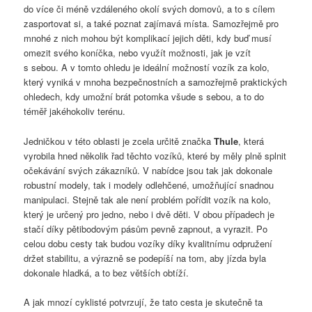
do více či méně vzdáleného okolí svých domovů, a to s cílem
zasportovat si, a také poznat zajímavá místa. Samozřejmě pro
mnohé z nich mohou být komplikací jejich děti, kdy buď musí
omezit svého koníčka, nebo využít možnosti, jak je vzít
s sebou. A v tomto ohledu je ideální možností vozík za kolo,
který vyniká v mnoha bezpečnostních a samozřejmě praktických
ohledech, kdy umožní brát potomka všude s sebou, a to do
téměř jakéhokoliv terénu.
Jedničkou v této oblasti je zcela určitě značka
Thule
, která
vyrobila hned několik řad těchto vozíků, které by měly plně splnit
očekávání svých zákazníků. V nabídce jsou tak jak dokonale
robustní modely, tak i modely odlehčené, umožňující snadnou
manipulaci. Stejně tak ale není problém pořídit vozík na kolo,
který je určený pro jedno, nebo i dvě děti. V obou případech je
stačí díky pětibodovým pásům pevně zapnout, a vyrazit. Po
celou dobu cesty tak budou vozíky díky kvalitnímu odpružení
držet stabilitu, a výrazně se podepíší na tom, aby jízda byla
dokonale hladká, a to bez větších obtíží.
A jak mnozí cyklisté potvrzují, že tato cesta je skutečně ta