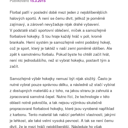
Publikováno
15.3.2015
Florbal patří v poslední době mezi jeden z nejoblíbenějších
halových sportů. A není se čemu divit, jelikož je poměrně
zajímavý, a zároveň nevyžaduje nijak drahé vybavení.
V podstatě stačí sportovní oblečení, míček a samozřejmě
florbalové hokejky. S tou hraje každý hráč v poli, kromě
brankaře. Herní systém je samozřejmě velmi podobný hokeji,
což je sport, který je taktéž v naší zemi poměrně oblíben. Ale
zpět k samotnému florbalu. Pokud byste ho chtěli začít hrát,
není nic jednoduššího, než si vybrat hokejku, postavit tým a
začít.
Samozřejmě výběr hokejky nemusí být nijak složitý. Často je
nutné vybrat pouze správnou délku, a následně už stačí vybírat
z dostupných materiálů a z toho, na jakou stranu je zahnutá a
zpracovaná samotná čepel. Nutno říci, že technologie v této
oblasti notně pokročila, a tak nejsou výjimkou skutečně
propracované florbalové hokejky, které jsou vyrobené například
z karbonu. Tento materiál tak nabízí perfektní vlastnosti, jakými
je lehkost, ale také velmi vysoká pevnost. A tak se není čemu
divit, že je mezi hráči nejoblíbenější. Následuje ho však