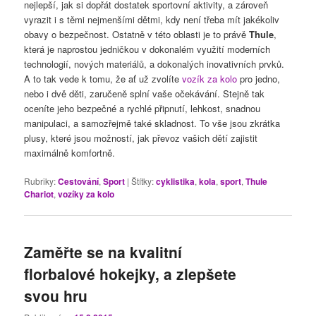
nejlepší, jak si dopřát dostatek sportovní aktivity, a zároveň
vyrazit i s těmi nejmenšími dětmi, kdy není třeba mít jakékoliv
obavy o bezpečnost. Ostatně v této oblasti je to právě
Thule
,
která je naprostou jedničkou v dokonalém využití moderních
technologií, nových materiálů, a dokonalých inovativních prvků.
A to tak vede k tomu, že ať už zvolíte
vozík za kolo
pro jedno,
nebo i dvě děti, zaručeně splní vaše očekávání. Stejně tak
oceníte jeho bezpečné a rychlé připnutí, lehkost, snadnou
manipulaci, a samozřejmě také skladnost. To vše jsou zkrátka
plusy, které jsou možností, jak převoz vašich dětí zajistit
maximálně komfortně.
Rubriky:
Cestování
,
Sport
|
Štítky:
cyklistika
,
kola
,
sport
,
Thule
Chariot
,
vozíky za kolo
Zaměřte se na kvalitní
florbalové hokejky, a zlepšete
svou hru