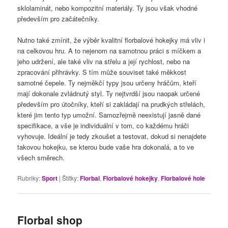
sklolaminát, nebo kompozitní materiály. Ty jsou však vhodné
především pro začátečníky.
Nutno také zmínit, že výběr kvalitní florbalové hokejky má vliv i
na celkovou hru. A to nejenom na samotnou práci s míčkem a
jeho udržení, ale také vliv na střelu a její rychlost, nebo na
zpracování přihrávky. S tím může souviset také měkkost
samotné čepele. Ty nejměkčí typy jsou určeny hráčům, kteří
mají dokonale zvládnutý styl. Ty nejtvrdší jsou naopak určené
především pro útočníky, kteří si zakládají na prudkých střelách,
které jim tento typ umožní. Samozřejmě neexistují jasně dané
specifikace, a vše je individuální v tom, co každému hráči
vyhovuje. Ideální je tedy zkoušet a testovat, dokud si nenajdete
takovou hokejku, se kterou bude vaše hra dokonalá, a to ve
všech směrech.
Rubriky:
Sport
|
Štítky:
Florbal
,
Florbalové hokejky
,
Florbalové hole
Florbal shop