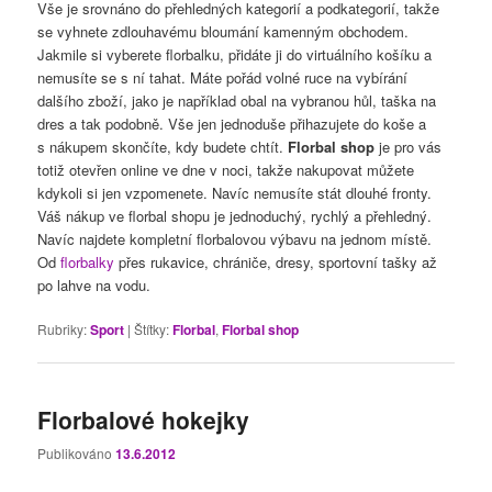
Vše je srovnáno do přehledných kategorií a podkategorií, takže
se vyhnete zdlouhavému bloumání kamenným obchodem.
Jakmile si vyberete florbalku, přidáte ji do virtuálního košíku a
nemusíte se s ní tahat. Máte pořád volné ruce na vybírání
dalšího zboží, jako je například obal na vybranou hůl, taška na
dres a tak podobně. Vše jen jednoduše přihazujete do koše a
s nákupem skončíte, kdy budete chtít.
Florbal shop
je pro vás
totiž otevřen online ve dne v noci, takže nakupovat můžete
kdykoli si jen vzpomenete. Navíc nemusíte stát dlouhé fronty.
Váš nákup ve florbal shopu je jednoduchý, rychlý a přehledný.
Navíc najdete kompletní florbalovou výbavu na jednom místě.
Od
florbalky
přes rukavice, chrániče, dresy, sportovní tašky až
po lahve na vodu.
Rubriky:
Sport
|
Štítky:
Florbal
,
Florbal shop
Florbalové hokejky
Publikováno
13.6.2012