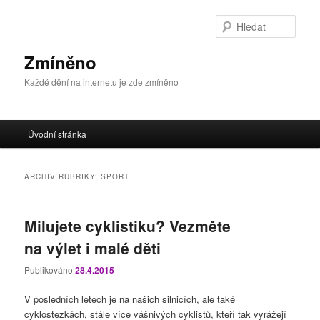
Přejít
Přejít
k
k
Hleda
hlavnímu
obsahu
obsahu
postranního
Zmíněno
webu
panelu
Každé dění na internetu je zde zmíněno
Hlavní
Úvodní stránka
navigační
menu
ARCHIV RUBRIKY:
SPORT
Milujete cyklistiku? Vezměte
na výlet i malé děti
Publikováno
28.4.2015
V posledních letech je na našich silnicích, ale také
cyklostezkách, stále více vášnivých cyklistů, kteří tak vyrážejí