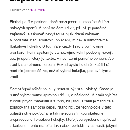
Publikováno
15.3.2015
Florbal patří v poslední době mezi jeden z nejoblíbenějších
halových sportů. A není se čemu divit, jelikož je poměrně
zajímavý, a zároveň nevyžaduje nijak drahé vybavení.
V podstatě stačí sportovní oblečení, míček a samozřejmě
florbalové hokejky. S tou hraje každý hráč v poli, kromě
brankaře. Herní systém je samozřejmě velmi podobný hokeji,
což je sport, který je taktéž v naší zemi poměrně oblíben. Ale
zpět k samotnému florbalu. Pokud byste ho chtěli začít hrát,
není nic jednoduššího, než si vybrat hokejku, postavit tým a
začít.
Samozřejmě výběr hokejky nemusí být nijak složitý. Často je
nutné vybrat pouze správnou délku, a následně už stačí vybírat
z dostupných materiálů a z toho, na jakou stranu je zahnutá a
zpracovaná samotná čepel. Nutno říci, že technologie v této
oblasti notně pokročila, a tak nejsou výjimkou skutečně
propracované florbalové hokejky, které jsou vyrobené například
z karbonu. Tento materiál tak nabízí perfektní vlastnosti, jakými