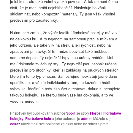
je lehkost, ale také velmi vysoká pevnost. A tak se není čemu
divit, že je mezi hráči nejoblíbenější. Následuje ho však
sklolaminát, nebo kompozitní materiály. Ty jsou však vhodné
především pro začátečníky.
Nutno také zmínit, že výběr kvalitní florbalové hokejky má vliv i
na celkovou hru. A to nejenom na samotnou práci s míčkem a
jeho udržení, ale také vliv na střelu a její rychlost, nebo na
zpracování přihrávky. S tím může souviset také měkkost
samotné čepele. Ty nejměkčí typy jsou určeny hráčům, kteří
mají dokonale zvládnutý styl. Ty nejtvrdší jsou naopak určené
především pro útočníky, kteří si zakládají na prudkých střelách,
které jim tento typ umožní. Samozřejmě neexistují jasně dané
specifikace, a vše je individuální v tom, co každému hráči
vyhovuje. Ideální je tedy zkoušet a testovat, dokud si nenajdete
takovou hokejku, se kterou bude vaše hra dokonalá, a to ve
všech směrech.
Příspěvek byl publikován v rubrice
Sport
se štítky
Florbal
,
Florbalové
hokejky
,
Florbalové hole
a jeho autorem je
admin
. Můžete si jeho
odkaz
uložit mezi své oblíbené záložky nebo ho sdílet s přáteli.