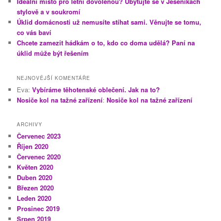
Ideální místo pro letní dovolenou? Ubytujte se v Jeseníkách
stylově a v soukromí
Úklid domácnosti už nemusíte stíhat sami. Věnujte se tomu,
co vás baví
Chcete zamezit hádkám o to, kdo co doma udělá? Paní na
úklid může být řešením
NEJNOVĚJŠÍ KOMENTÁŘE
Eva
:
Vybíráme těhotenské oblečení. Jak na to?
Nosiče kol na tažné zařízení
:
Nosiče kol na tažné zařízení
ARCHIVY
Červenec 2023
Říjen 2020
Červenec 2020
Květen 2020
Duben 2020
Březen 2020
Leden 2020
Prosinec 2019
Srpen 2019