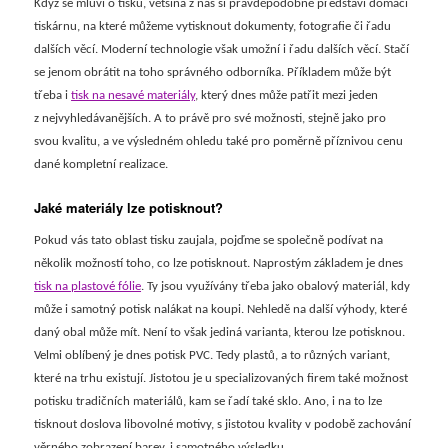
Když se mluví o tisku, většina z nás si pravděpodobně představí domácí
tiskárnu, na které můžeme vytisknout dokumenty, fotografie či řadu
dalších věcí. Moderní technologie však umožní i řadu dalších věcí. Stačí
se jenom obrátit na toho správného odborníka. Příkladem může být
třeba i
tisk na nesavé materiály
, který dnes může patřit mezi jeden
z nejvyhledávanějších. A to právě pro své možnosti, stejně jako pro
svou kvalitu, a ve výsledném ohledu také pro poměrně příznivou cenu
dané kompletní realizace.
Jaké materiály lze potisknout?
Pokud vás tato oblast tisku zaujala, pojďme se společně podívat na
několik možností toho, co lze potisknout. Naprostým základem je dnes
tisk na plastové fólie
. Ty jsou využívány třeba jako obalový materiál, kdy
může i samotný potisk nalákat na koupi. Nehledě na další výhody, které
daný obal může mít. Není to však jediná varianta, kterou lze potisknou.
Velmi oblíbený je dnes potisk PVC. Tedy plastů, a to různých variant,
které na trhu existují. Jistotou je u specializovaných firem také možnost
potisku tradičních materiálů, kam se řadí také sklo. Ano, i na to lze
tisknout doslova libovolné motivy, s jistotou kvality v podobě zachování
věrného zobrazení barev, i samotného výsledku.