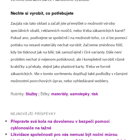
Nechte si vyrobit, co potřebujete
Zaujala vás tato oblast a začali jste přemýšlet o možnosti výroby
speciálních obalů, reklamních nosičů, nebo třeba zákaznických karet?
Pokud ano, podívejme se společně i na možnosti toho, co si lze pomocí
potisku na nesavé materiály nechat vyrobit. Začneme zmíněnou fólií,
kdy lze tisknout jak na bílé, tak samozřejmě i čiré varianty. Dále není
problém nechat si nejenom potisknout, ale i kompletně vyrobit různé
krabičky a přebaly, stejně jako plastové karty. Třeba ve formě
zákaznických. Vše v tomto sortimentu doplňují také podložky s různými
možnostmi povrchových úprav, nebo vyhledávané woblery.
Rubriky:
Služby
|
Štítky:
materiály
,
samolepky
,
tisk
NEJNOVĚJŠÍ PŘÍSPĚVKY
Přepravte svá kola na dovolenou v bezpečí pomocí
cyklonosiče na tažné
Likvidace společnosti pro vás nemusí být noční můrou