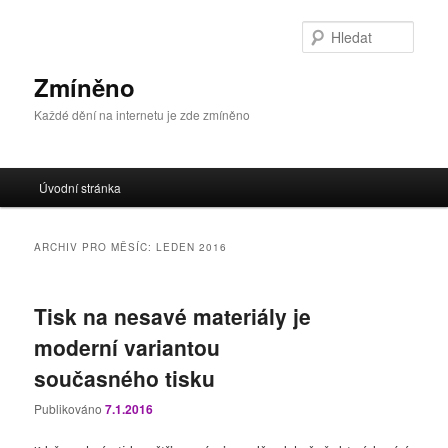
Přejít
Přejít
k
k
Hleda
hlavnímu
obsahu
obsahu
postranního
Zmíněno
webu
panelu
Každé dění na internetu je zde zmíněno
Hlavní
Úvodní stránka
navigační
menu
ARCHIV PRO MĚSÍC:
LEDEN 2016
Tisk na nesavé materiály je
moderní variantou
současného tisku
Publikováno
7.1.2016