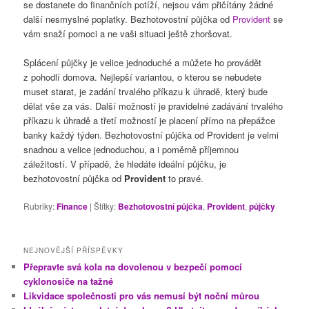
se dostanete do finančních potíží, nejsou vám přičítány žádné
další nesmyslné poplatky. Bezhotovostní půjčka od
Provident
se
vám snaží pomoci a ne vaši situaci ještě zhoršovat.
Splácení půjčky je velice jednoduché a můžete ho provádět
z pohodlí domova. Nejlepší variantou, o kterou se nebudete
muset starat, je zadání trvalého příkazu k úhradě, který bude
dělat vše za vás. Další možností je pravidelné zadávání trvalého
příkazu k úhradě a třetí možností je placení přímo na přepážce
banky každý týden. Bezhotovostní půjčka od Provident je velmi
snadnou a velice jednoduchou, a i poměrně příjemnou
záležitostí. V případě, že hledáte ideální půjčku, je
bezhotovostní půjčka od
Provident
to pravé.
Rubriky:
Finance
|
Štítky:
Bezhotovostní půjčka
,
Provident
,
půjčky
NEJNOVĚJŠÍ PŘÍSPĚVKY
Přepravte svá kola na dovolenou v bezpečí pomocí
cyklonosiče na tažné
Likvidace společnosti pro vás nemusí být noční můrou