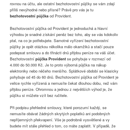
rovnou na účtu, ale ostatní bezhotovostní půjčky se vám zdají
příliš nevýhodné nebo přísné? Právě pro vás je tu
bezhotovostní půjčka
od Provident.
Bezhotovostní půjčka od Provident je jednoduchá a hlavní
výhodou je snadné získání peněz bez toho, aby se vás kdokoliv
ptal, na co je potřebujete. Samotné vyřízení bezhotovostní
půjčky je opět otázkou několika málo okamžiků a stačí pouze
podepsat smlouvu a do třinácti dnů přijdou peníze na váš účet.
Bezhotovostní
půjčka Provident
se pohybuje v rozmezí od
4.000 do 50.000 Kč. Je to proto výborná půjčka na nákup
elektroniky nebo něčeho menšího. Splátkové období se klasicky
pohybuje od 45 do 60 dnů. Bezhotovostní půjčka od Provident je
velice rychle vyřízená a nemusíte čekat dlouhou dobu, než vám
přijdou peníze. Ohromnou a jednou z největších výhod je, že
půjčku si můžete vzít bez ručitele.
Při podpisu přehledné smlouvy, které porozumí každý, se
nemusíte obávat žádných skrytých poplatků ani podobných
nepříjemných překvapení. Vše je podrobně vysvětlené a vy
budete mít stále přehled o tom, co máte zaplatit. V případě, že