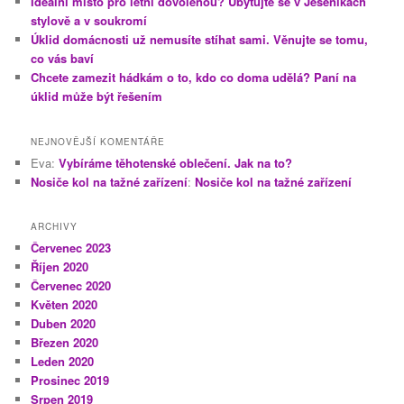
Ideální místo pro letní dovolenou? Ubytujte se v Jeseníkách
stylově a v soukromí
Úklid domácnosti už nemusíte stíhat sami. Věnujte se tomu,
co vás baví
Chcete zamezit hádkám o to, kdo co doma udělá? Paní na
úklid může být řešením
NEJNOVĚJŠÍ KOMENTÁŘE
Eva
:
Vybíráme těhotenské oblečení. Jak na to?
Nosiče kol na tažné zařízení
:
Nosiče kol na tažné zařízení
ARCHIVY
Červenec 2023
Říjen 2020
Červenec 2020
Květen 2020
Duben 2020
Březen 2020
Leden 2020
Prosinec 2019
Srpen 2019