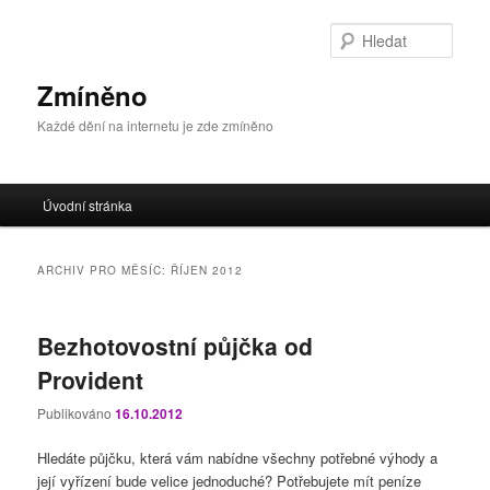
Přejít
Přejít
k
k
Hleda
hlavnímu
obsahu
obsahu
postranního
Zmíněno
webu
panelu
Každé dění na internetu je zde zmíněno
Hlavní
Úvodní stránka
navigační
menu
ARCHIV PRO MĚSÍC:
ŘÍJEN 2012
Bezhotovostní půjčka od
Provident
Publikováno
16.10.2012
Hledáte půjčku, která vám nabídne všechny potřebné výhody a
její vyřízení bude velice jednoduché? Potřebujete mít peníze