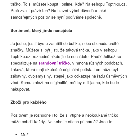
tričko. To si můžete koupit i online. Kde? Na eshopu Toptriko.cz.
Proč zvolit právě ten? Na hlavní výčet důvodů a také
samozřejmých pozitiv se nyní podíváme společně.
Sortiment, který jinde nenajdete
Je jedno, jestli byste zamířili do butiku, nebo obchodu určité
značky. Můžete si být jisti, že taková trička, jako v eshopu
Toptriko.cz, rozhodně nikde jinde nenajdete. Proč? Jelikož se
specializuje na
srandovní tričko
, v mnoha různých podobách.
Taková, která mají skutečně originální potisk. Ten může být
zábavný, dvojsmyslný, stejně jako odkazuje na řadu úsměvných
věcí. Komu záleží na originalitě, měl by mít jasno, kde bude
nakupovat.
Zboží pro každého
Pozitivem je rozhodně i to, že si vtipné a neokoukané tričko
může pořídit každý. Na koho je cíleno primárně? Jsou to:
Muži