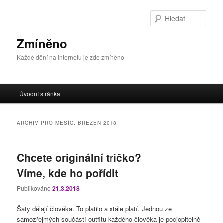
Přejít
Přejít
k
k
Hleda
hlavnímu
obsahu
obsahu
postranního
Zmíněno
webu
panelu
Každé dění na internetu je zde zmíněno
Hlavní
Úvodní stránka
navigační
menu
ARCHIV PRO MĚSÍC:
BŘEZEN 2018
Chcete originální tričko?
Víme, kde ho pořídit
Publikováno
21.3.2018
Šaty dělají člověka. To platilo a stále platí. Jednou ze
samozřejmých součástí outfitu každého člověka je pocjopitelně