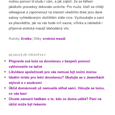
mohou pomoci id studu i vám, a jak zajistí, že se během
jakékoliv procedury dokonale uvolníte. Pro muže, kteří se chtějí
odreagovat a zapomenout na starosti všedního dnes jsou dané
salony vyhledávaným útočištěm stále více. Vyzkoušejte a sami
se přesvědčte, jak na vás bude mít sauna, vířivka a následně i
příjemná erotická masáž blahodárný vliv.
Rubriky:
Erotika
|
Štítky:
erotická masáž
NEJNOVĚJŠÍ PŘÍSPĚVKY
Přepravte svá kola na dovolenou v bezpečí pomocí
cyklonosiče na tažné
Likvidace společnosti pro vás nemusí být noční můrou
Ideální místo pro letní dovolenou? Ubytujte se v Jeseníkách
stylově a v soukromí
Úklid domácnosti už nemusíte stíhat sami. Věnujte se tomu,
co vás baví
Chcete zamezit hádkám o to, kdo co doma udělá? Paní na
úklid může být řešením