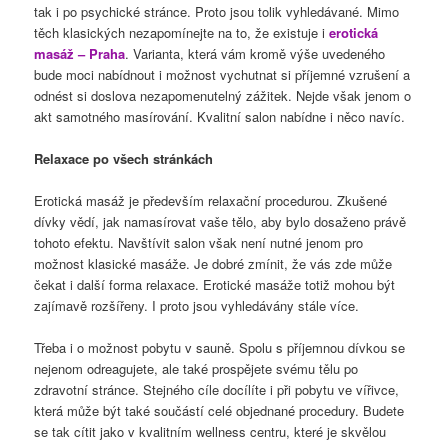
tak i po psychické stránce. Proto jsou tolik vyhledávané. Mimo
těch klasických nezapomínejte na to, že existuje i
erotická
masáž – Praha
. Varianta, která vám kromě výše uvedeného
bude moci nabídnout i možnost vychutnat si příjemné vzrušení a
odnést si doslova nezapomenutelný zážitek. Nejde však jenom o
akt samotného masírování. Kvalitní salon nabídne i něco navíc.
Relaxace po všech stránkách
Erotická masáž je především relaxační procedurou. Zkušené
dívky vědí, jak namasírovat vaše tělo, aby bylo dosaženo právě
tohoto efektu. Navštívit salon však není nutné jenom pro
možnost klasické masáže. Je dobré zmínit, že vás zde může
čekat i další forma relaxace. Erotické masáže totiž mohou být
zajímavě rozšířeny. I proto jsou vyhledávány stále více.
Třeba i o možnost pobytu v sauně. Spolu s příjemnou dívkou se
nejenom odreagujete, ale také prospějete svému tělu po
zdravotní stránce. Stejného cíle docílíte i při pobytu ve vířivce,
která může být také součástí celé objednané procedury. Budete
se tak cítit jako v kvalitním wellness centru, které je skvělou