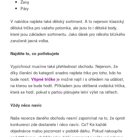
Ženy
Páry
V nabídce najdete také dětský sortiment. A to nejenom klasický
dětská trička pro vašeho potomka, ale jsou to i dětské body,
které jsou základem sortimentu. Jako dárek pro někoho blízkého
zaručeně jasná volba.
Najděte to, co potřebujete
Vypíchnout musíme také přehlednost obchodu. Nejenom, že
díky členění do kategorií snadno najdete triko pro toho, kdo ho
bude nosit.
Vtipné tričko
je možné najít i s ohledem na událost,
na kterou se bude hodit. Příkladem jsou oblíbená vodácká trička,
která se hodí, pokud s partou plánujete letní výlet na raftech.
Vždy něco navíc
Naše recenze daného obchodu nesmí zapomínat na to, že oproti
konkurenci zde dostanete i něco navíc. Co? Ke každé
objednávce malou pozornost v podobě dárku. Pokud nakoupíte