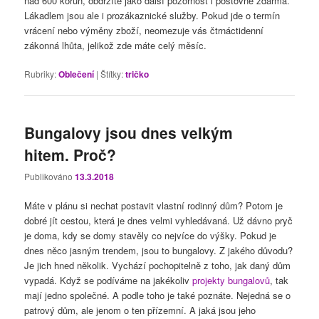
nad 600 korun, obdržíte jako další pozornost i poštovné zdarma.
Lákadlem jsou ale i prozákaznické služby. Pokud jde o termín
vrácení nebo výměny zboží, neomezuje vás čtrnáctidenní
zákonná lhůta, jelikož zde máte celý měsíc.
Rubriky:
Oblečení
|
Štítky:
tričko
Bungalovy jsou dnes velkým
hitem. Proč?
Publikováno
13.3.2018
Máte v plánu si nechat postavit vlastní rodinný dům? Potom je
dobré jít cestou, která je dnes velmi vyhledávaná. Už dávno pryč
je doma, kdy se domy stavěly co nejvíce do výšky. Pokud je
dnes něco jasným trendem, jsou to bungalovy. Z jakého důvodu?
Je jich hned několik. Vychází pochopitelně z toho, jak daný dům
vypadá. Když se podíváme na jakékoliv
projekty bungalovů
, tak
mají jedno společné. A podle toho je také poznáte. Nejedná se o
patrový dům, ale jenom o ten přízemní. A jaká jsou jeho