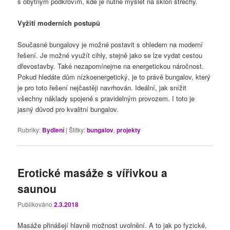
s obytným podkrovím, kde je nutné myslet na sklon střechy.
Vyžití moderních postupů
Současné bungalovy je možné postavit s ohledem na moderní
řešení. Je možné využít cihly, stejně jako se lze vydat cestou
dřevostavby. Také nezapomínejme na energetickou náročnost.
Pokud hledáte dům nízkoenergetický, je to právě bungalov, který
je pro toto řešení nejčastěji navrhován. Ideální, jak snížit
všechny náklady spojené s pravidelným provozem. I toto je
jasný důvod pro kvalitní bungalov.
Rubriky:
Bydlení
|
Štítky:
bungalov
,
projekty
Erotické masáže s vířivkou a
saunou
Publikováno
2.3.2018
Masáže přinášejí hlavně možnost uvolnění. A to jak po fyzické,