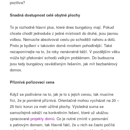
pozitiva?
Snadná dostupnost celé obytné plochy
To je rozhodně hlavní plus, které dnes bungalovy mají. Pokud
chcete chodit jednoduše z jedné místnosti do druhé, jsou jasnou
volbou. Nemusíte absolvovat cestu po schodišti nahoru a dolů.
Proto je bydlení v takovém domě mnohem pohodlnější. Také
nezapomínejte na to, že roky nenávratně běží. V pozdějším věku
může být překonání schodů velkým problémem. Do budoucna
jsou tedy bungalovy osvědčeným řešením, jak mít bezbariérový
domov.
Příznivá pořizovací cena
Když se podíváme na to, jak je to s jejich cenou, tak musíme
říci, že je poměrně příznivá. Orientačně mohou vycházet na 20 –
25 tisíc korun za metr užitné plochy. Výsledná suma se
samozřejmě odráží na konkrétním řešení, které už ukážou
zpracované
projekty domů
. Co je nutné zmínit v porovnání
s patrovým domem, tak hlavně fakt, že u nich se často počítá