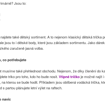
primárně? Jsou to:
i
y
y
najdete také dětský sortiment. A to nejenom klasický dětská trička 
le jsou to i dětské body, které jsou základem sortimentu. Jako dárek
ízkého zaručeně jasná volba.
o, co potřebujete
t musíme také přehlednost obchodu. Nejenom, že díky členění do ka
dete triko pro toho, kdo ho bude nosit.
Vtipné tričko
je možné najít i
, na kterou se bude hodit. Příkladem jsou oblíbená vodácká trička, kt
 s partou plánujete letní výlet na raftech.
o navíc