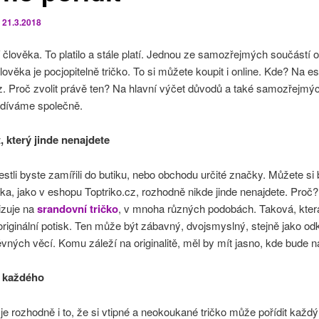
o
21.3.2018
í člověka. To platilo a stále platí. Jednou ze samozřejmých součástí ou
ověka je pocjopitelně tričko. To si můžete koupit i online. Kde? Na e
z. Proč zvolit právě ten? Na hlavní výčet důvodů a také samozřejmýc
odíváme společně.
, který jinde nenajdete
estli byste zamířili do butiku, nebo obchodu určité značky. Můžete si bý
čka, jako v eshopu Toptriko.cz, rozhodně nikde jinde nenajdete. Proč?
izuje na
srandovní tričko
, v mnoha různých podobách. Taková, kter
riginální potisk. Ten může být zábavný, dvojsmyslný, stejně jako od
ných věcí. Komu záleží na originalitě, měl by mít jasno, kde bude 
o každého
je rozhodně i to, že si vtipné a neokoukané tričko může pořídit každ