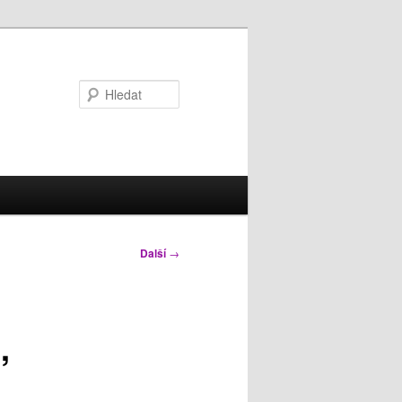
Hledat
Další
→
,