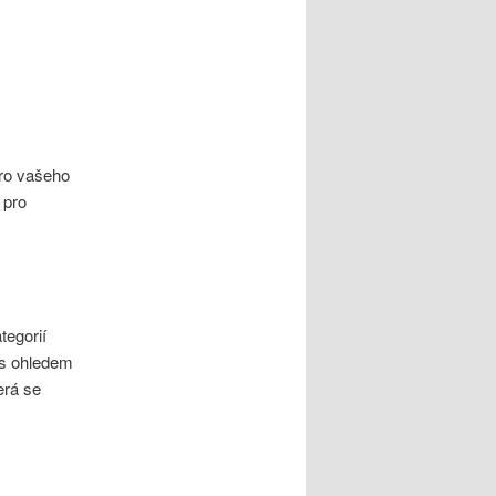
pro vašeho
 pro
tegorií
 s ohledem
erá se