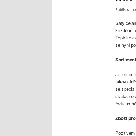
Publikován
Šaty dělaj
každého čl
Toptriko.c
se nyní p
Sortiment
Je jedno, j
taková tri
se special
skutečně o
řadu úsměv
Zboží pr
Pozitivem 