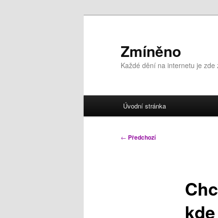
Přejít
k
hlavnímu
Zmíněno
obsahu
Každé dění na internetu je zde
webu
Hlavní
Úvodní stránka
navigační
menu
Navigace
←
Předchozí
pro
příspěvky
Chce
kde 