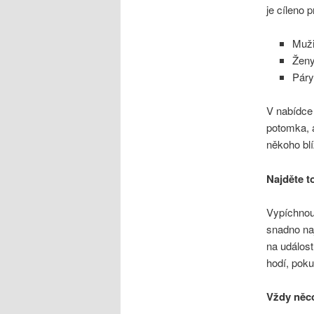
je cíleno 
Muž
Žen
Pár
V nabídce 
potomka, a
někoho bl
Najděte t
Vypíchnou
snadno naj
na událost
hodí, pokud
Vždy něc