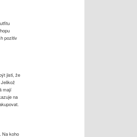
tfitu
shopu
h pozitiv
t jisti, že
 Jelikož
á mají
kazuje na
nakupovat.
ý. Na koho