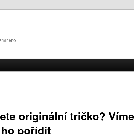
 zmíněno
te originální tričko? Víme
ho pořídit