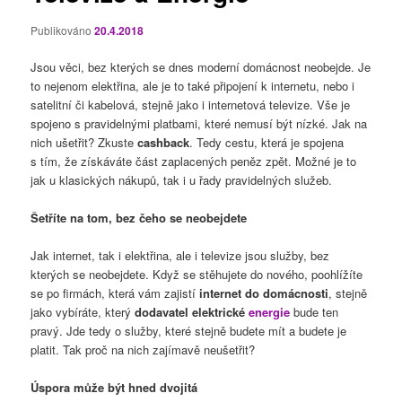
Publikováno
20.4.2018
Jsou věci, bez kterých se dnes moderní domácnost neobejde. Je
to nejenom elektřina, ale je to také připojení k internetu, nebo i
satelitní či kabelová, stejně jako i internetová televize. Vše je
spojeno s pravidelnými platbami, které nemusí být nízké. Jak na
nich ušetřit? Zkuste
cashback
. Tedy cestu, která je spojena
s tím, že získáváte část zaplacených peněz zpět. Možné je to
jak u klasických nákupů, tak i u řady pravidelných služeb.
Šetříte na tom, bez čeho se neobejdete
Jak internet, tak i elektřina, ale i televize jsou služby, bez
kterých se neobejdete. Když se stěhujete do nového, poohlížíte
se po firmách, která vám zajistí
internet do domácnosti
, stejně
jako vybíráte, který
dodavatel elektrické
energie
bude ten
pravý. Jde tedy o služby, které stejně budete mít a budete je
platit. Tak proč na nich zajímavě neušetřit?
Úspora může být hned dvojitá