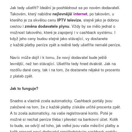
Jak tedy ušetřit? Ideální je poohlédnout se po novém dodavateli.
Takovém, který nabídne
nejlevnější
internet
, po takovém, u
kterého je za skvělou cenu
IPTV televize
, stejně jako je dobrou
cestou i
změna dodavatele plynu
. Vždy by se mělo jednat o
možnost takového, které je zapojený i v cashback systému. I
když jeho ceny budou stejné jako stávající, vy dostanete
z každé platby peníze zpět a reálně tedy ušetříte nemalé peníze.
Navíc může dojít i k tomu, že nový dodavatel bude ještě
levnější, než ten stávající. Ušetříte tedy hned dvakrát. Jak na
rozdílu dané ceny, tak i na tom, že dostanete nějaké to procento
z plateb zpět.
Jak to funguje?
Snadno a vlastně zcela automaticky. Cashback portály jsou
založené na tom, že z každé platby získáte určité procenta zpět.
A to zcela automaticky, na vaše registrované konto. Poté je
možné si nechat peníze třeba i převést na bankovní účet. Kolik
to bude, se odvíjí od toho, jak velké jsou vaše měsíční platby a
kolik procent nový dodavatel prostřednictvím cashback portálu