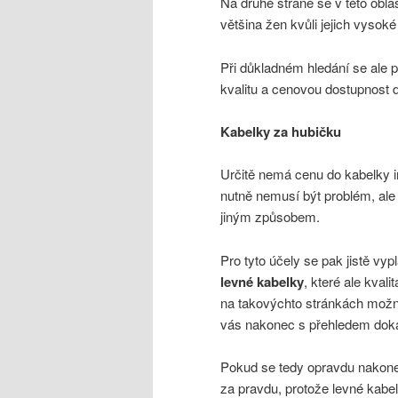
Na druhé straně se v této obla
většina žen kvůli jejich vysok
Při důkladném hledání se ale p
kvalitu a cenovou dostupnost 
Kabelky za hubičku
Určitě nemá cenu do kabelky i
nutně nemusí být problém, ale 
jiným způsobem.
Pro tyto účely se pak jistě vyp
levné kabelky
, které ale kval
na takovýchto stránkách možno
vás nakonec s přehledem doká
Pokud se tedy opravdu nakone
za pravdu, protože levné kab