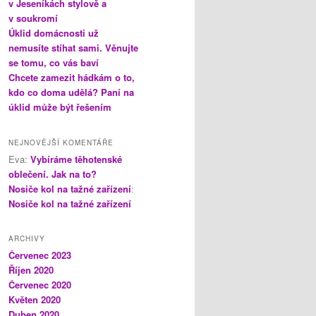
v Jeseníkách stylově a
v soukromí
Úklid domácnosti už
nemusíte stíhat sami. Věnujte
se tomu, co vás baví
Chcete zamezit hádkám o to,
kdo co doma udělá? Paní na
úklid může být řešením
NEJNOVĚJŠÍ KOMENTÁŘE
Eva
:
Vybíráme těhotenské
oblečení. Jak na to?
Nosiče kol na tažné zařízení
:
Nosiče kol na tažné zařízení
ARCHIVY
Červenec 2023
Říjen 2020
Červenec 2020
Květen 2020
Duben 2020