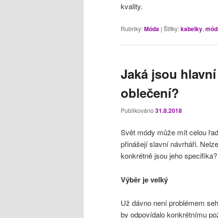
kvality.
Rubriky:
Móda
|
Štítky:
kabelky
,
mód
Jaká jsou hlavní
oblečení?
Publikováno
31.8.2018
Svět módy může mít celou řadu 
přinášejí slavní návrháři. Nel
konkrétně jsou jeho specifika?
Výběr je velký
Už dávno není problémem sehna
by odpovídalo konkrétnímu pož