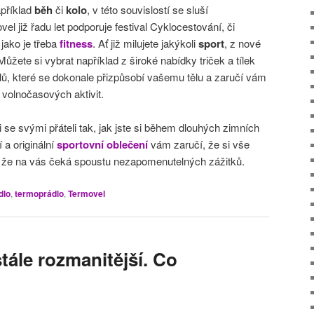
apříklad
běh
či
kolo
, v této souvislostí se sluší
 již řadu let podporuje festival Cyklocestování, či
 jako je třeba
fitness
. Ať již milujete jakýkoli
sport
, z nové
 Můžete si vybrat například z široké nabídky triček a tílek
ů, které se dokonale přizpůsobí vašemu tělu a zaručí vám
 volnočasových aktivit.
 či se svými přáteli tak, jak jste si během dlouhých zimních
 a originální
sportovní oblečení
vám zaručí, že si vše
a že na vás čeká spoustu nezapomenutelných zážitků.
dlo
,
termoprádlo
,
Termovel
stále rozmanitější. Co