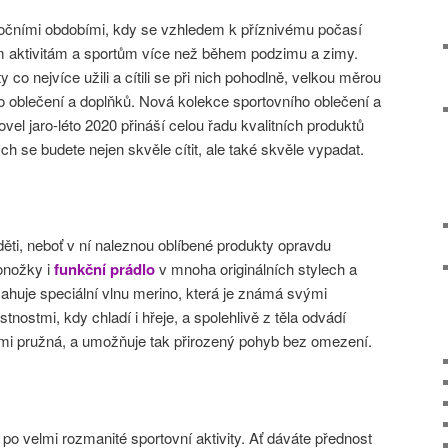
ročními obdobími, kdy se vzhledem k příznivému počasí
 aktivitám a sportům více než během podzimu a zimy.
 co nejvíce užili a cítili se při nich pohodlně, velkou měrou
 oblečení a doplňků. Nová kolekce sportovního oblečení a
el jaro-léto 2020 přináší celou řadu kvalitních produktů
ých se budete nejen skvěle cítit, ale také skvěle vypadat.
ěti, neboť v ní naleznou oblíbené produkty opravdu
ponožky i
f
unkční prádlo
v mnoha originálních stylech a
sahuje speciální vlnu merino, která je známá svými
nostmi, kdy chladí i hřeje, a spolehlivě z těla odvádí
lmi pružná, a umožňuje tak přirozený pohyb bez omezení.
po velmi rozmanité sportovní aktivity. Ať dáváte přednost