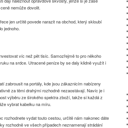
sti dají naleznout opravdové skvosty, jenže si je zase
é ceně nemůže dovolit.
řece jen určitě povede narazit na obchod, který skloubí
do jednoho.
nvestovat víc než pět tisíc. Samozřejmě to pro někoho
ruku na srdce. Utracené peníze by se daly klidně využít i
latí zabrousit na portály, kde jsou zákaznicím nabízeny
itativně za těmi drahými rozhodně nezaostávají. Navíc je i
st výběru ze širokého spektra zboží, takže si každá z
že vybrat kabelku na míru.
c rozhodnete vydat touto cestou, určitě nám nakonec dáte
elky rozhodně ve všech případech neznamenají strádání