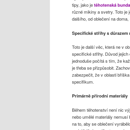
tipy, jako je
těhotenská bund
různé mikiny a svetry. Toto j
dalšího, od oblečení na doma,
Specifické střihy s důrazem
Toto je další věc, která ne v o
specifické střihy. Důvod jejic
jednoduše počítá s tím, že ka
je třeba se přizpůsobit. Zacho
zabezpečit, že v oblasti bříška
specifikum.
Primárně přírodní materiály
Během těhotenství není nic v
nebo umělé materiály nemusí b
na to, aby se oblečení vyrábělo