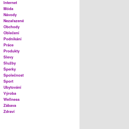
Internet
Móda
Návody
Nezařazené
Obchody
Oblečení
Podnikání
Práce
Produkty
Slevy
Služby
Šperky
Společnost
Sport
Ubytování
Výroba
Wellness
Zábava
Zdraví