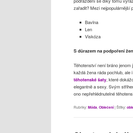
podráždění se díky tomu výraz
zařadit? Mezi nejpopulárnější pa
Bavlna
Len
Viskóza
S důrazem na podpoření žen
Těhotenství není bráno jenom 
každá žena ráda pochlub, ale i 
těhotenské šaty
, které dokáž
elegantně a sexy. Svým střih
ono nepřehlédnutelné těhotens
Rubriky:
Móda
,
Oblečení
|
Štítky:
obl