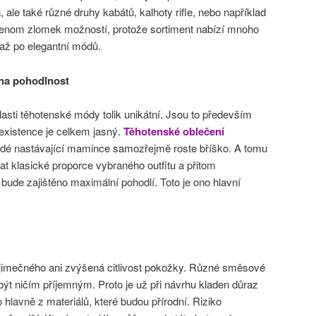
a
, ale také různé druhy kabátů, kalhoty rifle, nebo například
e jenom zlomek možností, protože sortiment nabízí mnoho
 až po elegantní módů.
 na pohodlnost
blasti těhotenské módy tolik unikátní. Jsou to především
h existence je celkem jasný.
Těhotenské oblečení
ždé nastávající mamince samozřejmě roste bříško. A tomu
vat klasické proporce vybraného outfitu a přitom
 bude zajištěno maximální pohodlí. Toto je ono hlavní
ýjimečného ani zvýšená citlivost pokožky. Různé směsové
ýt ničím příjemným. Proto je už při návrhu kladen důraz
 hlavně z materiálů, které budou přírodní. Riziko