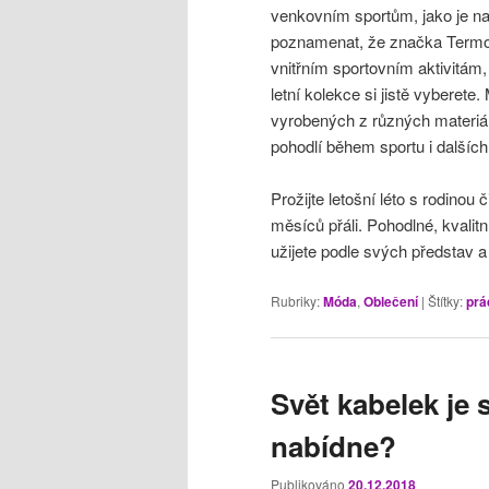
venkovním sportům, jako je n
poznamenat, že značka Termovel
vnitřním sportovním aktivitám,
letní kolekce si jistě vyberete.
vyrobených z různých materiál
pohodlí během sportu i dalších
Prožijte letošní léto s rodinou
měsíců přáli. Pohodlné, kvalitní
užijete podle svých představ 
Rubriky:
Móda
,
Oblečení
|
Štítky:
prá
Svět kabelek je 
nabídne?
Publikováno
20.12.2018