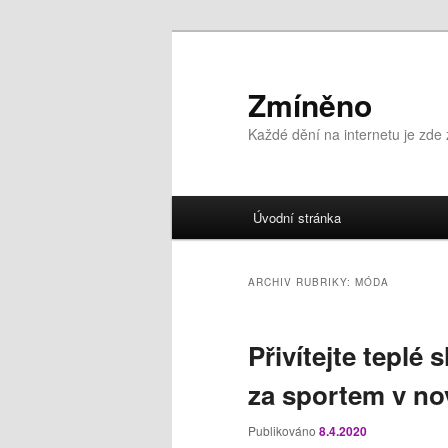
Přejít
Přejít
k
k
hlavnímu
obsahu
Zmíněno
obsahu
postranního
Každé dění na internetu je zde
webu
panelu
Hlavní
Úvodní stránka
navigační
menu
ARCHIV RUBRIKY:
MÓDA
Přivítejte teplé
za sportem v no
Publikováno
8.4.2020