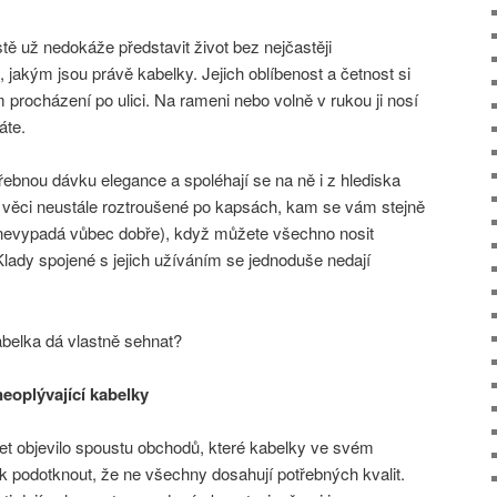
stě už nedokáže představit život bez nejčastěji
jakým jsou právě kabelky. Jejich oblíbenost a četnost si
 procházení po ulici. Na rameni nebo volně v rukou ji nosí
áte.
ebnou dávku elegance a spoléhají se na ně i z hlediska
at věci neustále roztroušené po kapsách, kam se vám stejně
 nevypadá vůbec dobře), když můžete všechno nosit
ady spojené s jejich užíváním se jednoduše nedají
abelka dá vlastně sehnat?
neoplývající kabelky
et objevilo spoustu obchodů, které kabelky ve svém
k podotknout, že ne všechny dosahují potřebných kvalit.