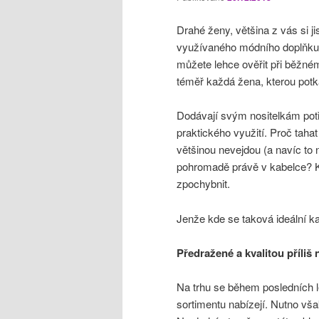
Drahé ženy, většina z vás si ji
využívaného módního doplňku, 
můžete lehce ověřit při běžném
téměř každá žena, kterou potk
Dodávají svým nositelkám potř
praktického využití. Proč tah
většinou nevejdou (a navíc to
pohromadě právě v kabelce? Kl
zpochybnit.
Jenže kde se taková ideální k
Předražené a kvalitou příliš 
Na trhu se během posledních l
sortimentu nabízejí. Nutno vša