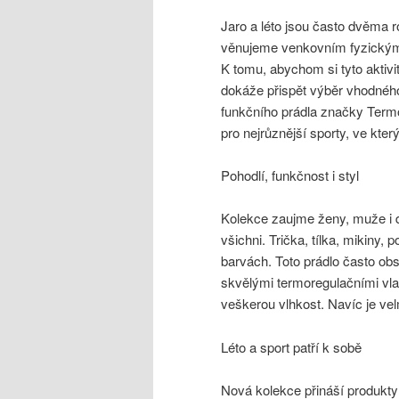
Jaro a léto jsou často dvěma 
věnujeme venkovním fyzickým
K tomu, abychom si tyto aktivity
dokáže přispět výběr vhodného
funkčního prádla značky Termov
pro nejrůznější sporty, ve kter
Pohodlí, funkčnost i styl
Kolekce zaujme ženy, muže i d
všichni. Trička, tílka, mikiny, 
barvách. Toto prádlo často ob
skvělými termoregulačními vlast
veškerou vlhkost. Navíc je ve
Léto a sport patří k sobě
Nová kolekce přináší produkty 