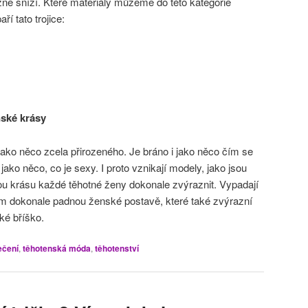
ně sníží. Které materiály můžeme do této kategorie
ří tato trojice:
ské krásy
jako něco zcela přirozeného. Je bráno i jako něco čím se
jako něco, co je sexy. I proto vznikají modely, jako jsou
ou krásu každé těhotné ženy dokonale zvýraznit. Vypadají
em dokonale padnou ženské postavě, které také zvýrazní
ké bříško.
ečení
,
těhotenská móda
,
těhotenství