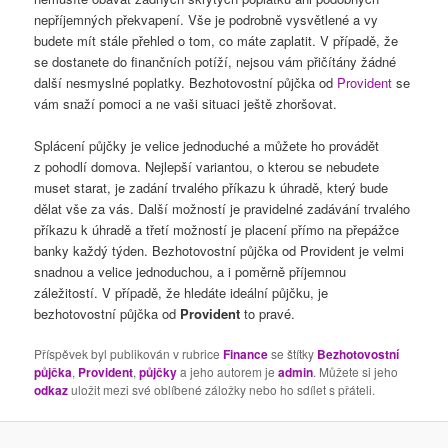
nepříjemných překvapení. Vše je podrobně vysvětlené a vy
budete mít stále přehled o tom, co máte zaplatit. V případě, že
se dostanete do finančních potíží, nejsou vám přičítány žádné
další nesmyslné poplatky. Bezhotovostní půjčka od
Provident
se
vám snaží pomoci a ne vaši situaci ještě zhoršovat.
Splácení půjčky je velice jednoduché a můžete ho provádět
z pohodlí domova. Nejlepší variantou, o kterou se nebudete
muset starat, je zadání trvalého příkazu k úhradě, který bude
dělat vše za vás. Další možností je pravidelné zadávání trvalého
příkazu k úhradě a třetí možností je placení přímo na přepážce
banky každý týden. Bezhotovostní půjčka od Provident je velmi
snadnou a velice jednoduchou, a i poměrně příjemnou
záležitostí. V případě, že hledáte ideální půjčku, je
bezhotovostní půjčka od
Provident
to pravé.
Příspěvek byl publikován v rubrice
Finance
se štítky
Bezhotovostní
půjčka
,
Provident
,
půjčky
a jeho autorem je
admin
. Můžete si jeho
odkaz
uložit mezi své oblíbené záložky nebo ho sdílet s přáteli.