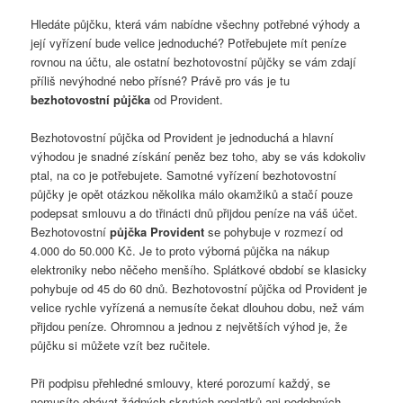
Hledáte půjčku, která vám nabídne všechny potřebné výhody a
její vyřízení bude velice jednoduché? Potřebujete mít peníze
rovnou na účtu, ale ostatní bezhotovostní půjčky se vám zdají
příliš nevýhodné nebo přísné? Právě pro vás je tu
bezhotovostní půjčka
od Provident.
Bezhotovostní půjčka od Provident je jednoduchá a hlavní
výhodou je snadné získání peněz bez toho, aby se vás kdokoliv
ptal, na co je potřebujete. Samotné vyřízení bezhotovostní
půjčky je opět otázkou několika málo okamžiků a stačí pouze
podepsat smlouvu a do třinácti dnů přijdou peníze na váš účet.
Bezhotovostní
půjčka Provident
se pohybuje v rozmezí od
4.000 do 50.000 Kč. Je to proto výborná půjčka na nákup
elektroniky nebo něčeho menšího. Splátkové období se klasicky
pohybuje od 45 do 60 dnů. Bezhotovostní půjčka od Provident je
velice rychle vyřízená a nemusíte čekat dlouhou dobu, než vám
přijdou peníze. Ohromnou a jednou z největších výhod je, že
půjčku si můžete vzít bez ručitele.
Při podpisu přehledné smlouvy, které porozumí každý, se
nemusíte obávat žádných skrytých poplatků ani podobných