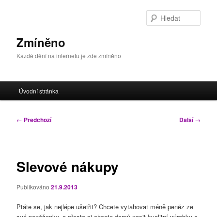
Přejít
k
Hleda
hlavnímu
obsahu
Zmíněno
webu
Každé dění na internetu je zde zmíněno
Hlavní
Úvodní stránka
navigační
menu
Navigace
←
Předchozí
Další
→
pro
příspěvky
Slevové nákupy
Publikováno
21.9.2013
Ptáte se, jak nejlépe ušetřit? Chcete vytahovat méně peněz ze
své peněženky, a přesto si chcete domů nosit kvalitní výrobky a