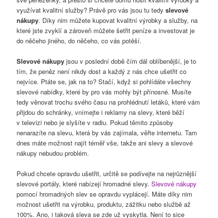
využívat kvalitní služby? Právě pro vás jsou tu tedy
slevové
nákupy
. Díky nim můžete kupovat kvalitní výrobky a služby, na
které jste zvyklí a zároveň můžete šetřit peníze a investovat je
do něčeho jiného, do něčeho, co vás potěší.
Slevové nákupy
jsou v poslední době čím dál oblíbenější, je to
tím, že peněz není nikdy dost a každý z nás chce ušetřit co
nejvíce. Ptáte se, jak na to? Stačí, když si pohlídáte všechny
slevové nabídky, které by pro vás mohly být přínosné. Musíte
tedy věnovat trochu svého času na prohlédnutí letáků, které vám
přijdou do schránky, vnímejte i reklamy na slevy, které běží
v televizi nebo je slyšíte v radiu. Pokud těmito způsoby
nenarazíte na slevu, která by vás zajímala, věřte internetu. Tam
dnes máte možnost najít téměř vše, takže ani slevy a slevové
nákupy nebudou problém.
Pokud chcete opravdu ušetřit, určitě se podívejte na nejrůznější
slevové portály, které nabízejí hromadné slevy.
Slevové nákupy
pomocí hromadných slev se opravdu vyplácejí. Máte díky nim
možnost ušetřit na výrobku, produktu, zážitku nebo službě až
100%. Ano, i taková sleva se zde už vyskytla. Není to sice