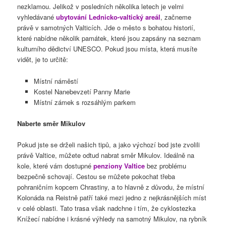
nezklamou. Jelikož v posledních několika letech je velmi
vyhledávané
ubytování Lednicko-valtický areál
, začneme
právě v samotných Valticích. Jde o město s bohatou historií,
které nabídne několik památek, které jsou zapsány na seznam
kulturního dědictví UNESCO. Pokud jsou místa, která musíte
vidět, je to určitě:
Místní náměstí
Kostel Nanebevzetí Panny Marie
Místní zámek s rozsáhlým parkem
Naberte směr Mikulov
Pokud jste se drželi našich tipů, a jako výchozí bod jste zvolili
právě Valtice, můžete odtud nabrat směr Mikulov. Ideálně na
kole, které vám dostupné
penziony Valtice
bez problému
bezpečně schovají. Cestou se můžete pokochat třeba
pohraničním kopcem Chrastiny, a to hlavně z důvodu, že místní
Kolonáda na Reistně patří také mezi jedno z nejkrásnějších míst
v celé oblasti. Tato trasa však nadchne i tím, že cyklostezka
Knížecí nabídne i krásné výhledy na samotný Mikulov, na rybník