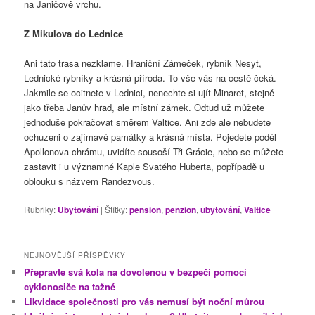
na Janičově vrchu.
Z Mikulova do Lednice
Ani tato trasa nezklame. Hraniční Zámeček, rybník Nesyt,
Lednické rybníky a krásná příroda. To vše vás na cestě čeká.
Jakmile se ocitnete v Lednici, nenechte si ujít Minaret, stejně
jako třeba Janův hrad, ale místní zámek. Odtud už můžete
jednoduše pokračovat směrem Valtice. Ani zde ale nebudete
ochuzeni o zajímavé památky a krásná místa. Pojedete podél
Apollonova chrámu, uvidíte sousoší Tři Grácie, nebo se můžete
zastavit i u významné Kaple Svatého Huberta, popřípadě u
oblouku s názvem Randezvous.
Rubriky:
Ubytování
|
Štítky:
pension
,
penzion
,
ubytování
,
Valtice
NEJNOVĚJŠÍ PŘÍSPĚVKY
Přepravte svá kola na dovolenou v bezpečí pomocí
cyklonosiče na tažné
Likvidace společnosti pro vás nemusí být noční můrou