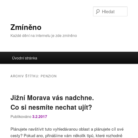
Přejít
Přejít
k
k
Hleda
hlavnímu
obsahu
obsahu
postranního
Zmíněno
webu
panelu
Každé dění na internetu je zde zmíněno
Hlavní
Úvodní stránka
navigační
menu
ARCHIV ŠTÍTKU:
PENZION
Jižní Morava vás nadchne.
Co si nesmíte nechat ujít?
Publikováno
3.2.2017
Plánujete navštívit tuto vyhledávanou oblast a plánujete cíl své
cesty? Pokud ano, přinášíme vám několik tipů, které rozhodně