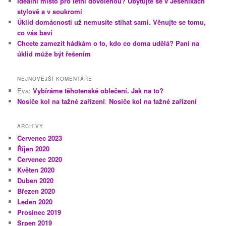
Ideální místo pro letní dovolenou? Ubytujte se v Jeseníkách
stylově a v soukromí
Úklid domácnosti už nemusíte stíhat sami. Věnujte se tomu,
co vás baví
Chcete zamezit hádkám o to, kdo co doma udělá? Paní na
úklid může být řešením
NEJNOVĚJŠÍ KOMENTÁŘE
Eva
:
Vybíráme těhotenské oblečení. Jak na to?
Nosiče kol na tažné zařízení
:
Nosiče kol na tažné zařízení
ARCHIVY
Červenec 2023
Říjen 2020
Červenec 2020
Květen 2020
Duben 2020
Březen 2020
Leden 2020
Prosinec 2019
Srpen 2019