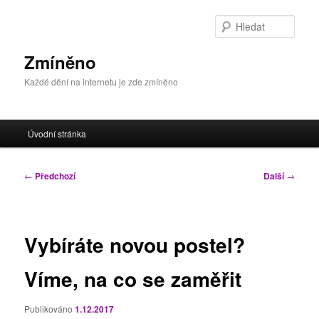
Přejít
k
Hleda
hlavnímu
obsahu
Zmíněno
webu
Každé dění na internetu je zde zmíněno
Hlavní
Úvodní stránka
navigační
menu
Navigace
←
Předchozí
Další
→
pro
příspěvky
Vybíráte novou postel?
Víme, na co se zaměřit
Publikováno
1.12.2017