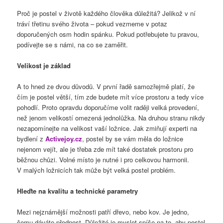
Proč je postel v životě každého člověka důležitá? Jelikož v ní
tráví třetinu svého života – pokud vezmeme v potaz
doporučených osm hodin spánku. Pokud potřebujete tu pravou,
podívejte se s námi, na co se zaměřit.
Velikost je základ
A to hned ze dvou důvodů. V první řadě samozřejmě platí, že
čím je postel větší, tím zde budete mít více prostoru a tedy více
pohodlí. Proto opravdu doporučíme volit raději velká provedení,
než jenom velikostí omezená jednolůžka. Na druhou stranu nikdy
nezapomínejte na velikost vaší ložnice. Jak zmiňují experti na
bydlení z
Activejoy.cz
, postel by se vám měla do ložnice
nejenom vejít, ale je třeba zde mít také dostatek prostoru pro
běžnou chůzi. Volné místo je nutné i pro celkovou harmonii.
V malých ložnicích tak může být velká postel problém.
Hleďte na kvalitu a technické parametry
Mezi nejznámější možnosti patří dřevo, nebo kov. Je jedno,
čemu dáváte přednost. Důležité je myslet spíše na to, aby postel