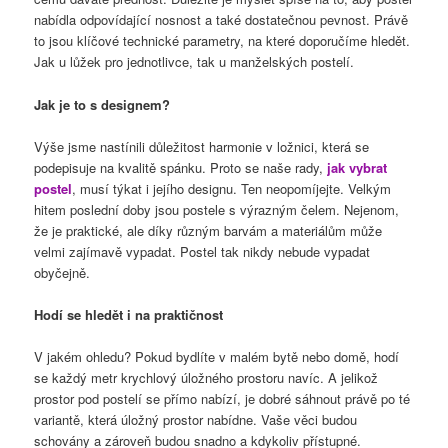
nabídla odpovídající nosnost a také dostatečnou pevnost. Právě
to jsou klíčové technické parametry, na které doporučíme hledět.
Jak u lůžek pro jednotlivce, tak u manželských postelí.
Jak je to s designem?
Výše jsme nastínili důležitost harmonie v ložnici, která se
podepisuje na kvalitě spánku. Proto se naše rady,
jak vybrat
postel
, musí týkat i jejího designu. Ten neopomíjejte. Velkým
hitem poslední doby jsou postele s výrazným čelem. Nejenom,
že je praktické, ale díky různým barvám a materiálům může
velmi zajímavě vypadat. Postel tak nikdy nebude vypadat
obyčejně.
Hodí se hledět i na praktičnost
V jakém ohledu? Pokud bydlíte v malém bytě nebo domě, hodí
se každý metr krychlový úložného prostoru navíc. A jelikož
prostor pod postelí se přímo nabízí, je dobré sáhnout právě po té
variantě, která úložný prostor nabídne. Vaše věci budou
schovány a zároveň budou snadno a kdykoliv přístupné.