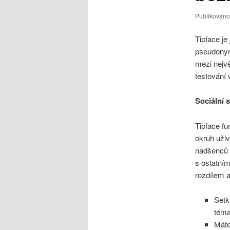
Publikován
Tipface je
pseudonym
mezi nejvě
testování 
Sociální s
Tipface fu
okruh uživ
nadšenců d
s ostatním
rozdílem a
Setk
tém
Máte