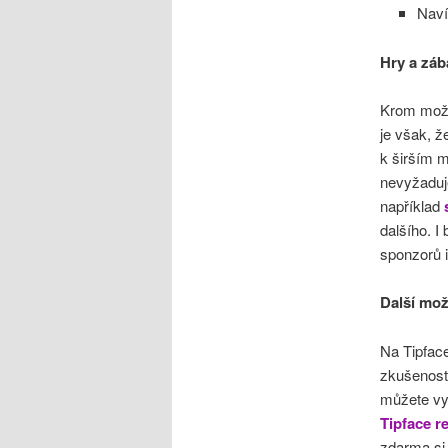
Naví
Hry a záb
Krom možno
je však, že
k širším 
nevyžaduje
například
dalšího. 
sponzorů 
Další mož
Na Tipface
zkušeností
můžete vyl
Tipface r
zdarma si 