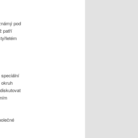
e známý pod
 patří
čtyřletém
 speciální
jí okruh
diskutovat
vním
polečné