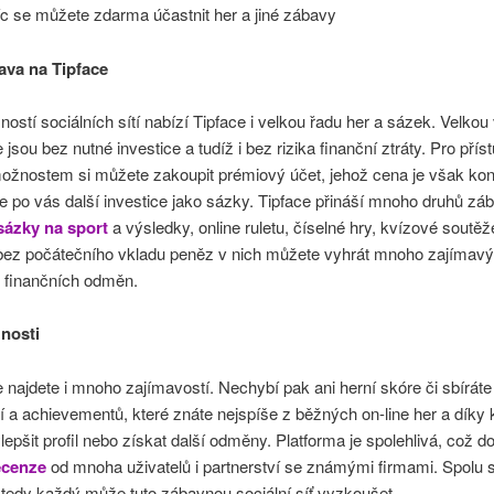
c se můžete zdarma účastnit her a jiné zábavy
ava na Tipface
stí sociálních sítí nabízí Tipface i velkou řadu her a sázek. Velko
 jsou bez nutné investice a tudíž i bez rizika finanční ztráty. Pro přís
možnostem si můžete zakoupit prémiový účet, jehož cena je však kon
 po vás další investice jako sázky. Tipface přináší mnoho druhů zá
sázky na sport
a výsledky, online ruletu, číselné hry, kvízové soutě
I bez počátečního vkladu peněz v nich můžete vyhrát mnoho zajímav
i finančních odměn.
nosti
 najdete i mnoho zajímavostí. Nechybí pak ani herní skóre či sbíráte
 a achievementů, které znáte nejspíše z běžných on-line her a díky 
epšit profil nebo získat další odměny. Platforma je spolehlivá, což d
ecenze
od mnoha uživatelů i partnerství se známými firmami. Spolu s
tedy každý může tuto zábavnou sociální síť vyzkoušet.