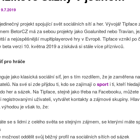
o
9.7.2019
 jedinečný projekt spojující svět sociálních sítí a her. Vývojář Tipfac
em BetorCZ má za sebou projekty jako Goalunited nebo Travian, jež
tší a nejúspěšnější mupltiplayerové hry v Evropě. Tipface vznikl po 
v beta verzi 10. května 2019 a získává si stále více příznivců.
íť pro hráče
nguje jako klasická sociální síť, jen s tím rozdílem, že je zaměřena na
atelů. Na své si zde přijdou ti, kdo se zajímají o
sport
i ti, kteří hleda
o her a sázek. Na Tipface, stejně jako třeba na Facebooku, můžete 
i registrovanými uživateli, vytvářet kontakty a zájmové skupiny. Hla
 výhodou je však to, že:
áte se s lidmi z celého světa se stejným zájmem, se kterými máte s
a
 možnost oddělit svůj běžný profil na sociálních sítích od sázek