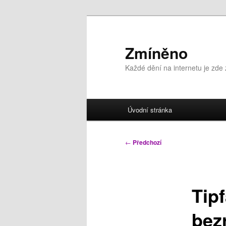
Přejít
k
hlavnímu
Zmíněno
obsahu
Každé dění na internetu je zde
webu
Hlavní
Úvodní stránka
navigační
menu
Navigace
←
Předchozí
pro
příspěvky
Tipf
bez