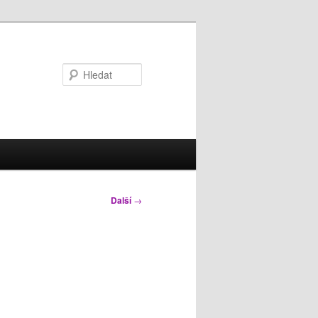
Hledat
Další
→