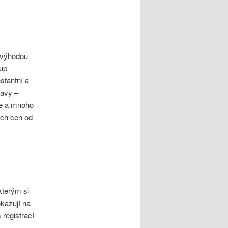
u výhodou
tup
stantní a
bavy –
že a mnoho
ých cen od
kterým si
okazují na
 registrací