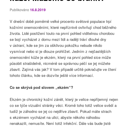
Publikováno
16.8.2019
V dnešní době poměrně velké procento světové populace trpí
kožními onemocněními, které nepříznivě ovlivňují chod běžného
života. Lidé postižení touto na první pohled viditelnou chorobou
se bojí vycházet z domu mezi lidi a raději tráví dlouhé dny
v ústraní, kde se jim za ošklivou pokožku nebude nikdo
vysmívat nebo si je dlouze prohlížet. Jedním z nejčastějších
onemocnění kůže je ekzém, který na první pohled sice může
působit strašidelně, nicméně se správnou péčí se jej můžete
zbavit. Zajímá vás jak? V tom případě určitě pokračujte ve čtení
tohoto článku, kde se dozvíte ještě více informací.
Co se skrývá pod slovem „ekzém“?
Ekzém je chronický kožní zánět, který je velice nepříjemný nejen
co se týče vizuální stránky věci. Kromě toho totiž velice svědí a
tudíž je záhodno se jej co nejdříve zbavit. Pokud máte strach
s ekzémem vycházet na ulici, abyste někoho náhodou
nenakazili, nemusíte. Není totiž infekční. Dále vás bude jistě