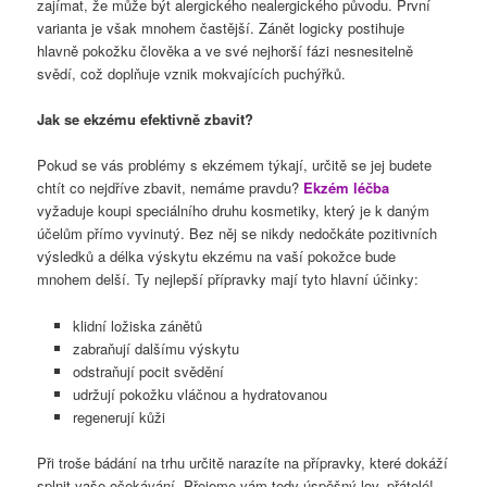
zajímat, že může být alergického nealergického původu. První
varianta je však mnohem častější. Zánět logicky postihuje
hlavně pokožku člověka a ve své nejhorší fázi nesnesitelně
svědí, což doplňuje vznik mokvajících puchýřků.
Jak se ekzému efektivně zbavit?
Pokud se vás problémy s ekzémem týkají, určitě se jej budete
chtít co nejdříve zbavit, nemáme pravdu?
Ekzém léčba
vyžaduje koupi speciálního druhu kosmetiky, který je k daným
účelům přímo vyvinutý. Bez něj se nikdy nedočkáte pozitivních
výsledků a délka výskytu ekzému na vaší pokožce bude
mnohem delší. Ty nejlepší přípravky mají tyto hlavní účinky:
klidní ložiska zánětů
zabraňují dalšímu výskytu
odstraňují pocit svědění
udržují pokožku vláčnou a hydratovanou
regenerují kůži
Při troše bádání na trhu určitě narazíte na přípravky, které dokáží
splnit vaše očekávání. Přejeme vám tedy úspěšný lov, přátelé!